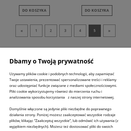
DO KOSZYKA
DO KOSZYKA
«
»
1
2
3
4
5
Dbamy o Twoją prywatność
ZAPISZ SIĘ DO
NEWSLETTERA
Używamy plików cookie i podobnych technologii, aby zapamiętać
Twoje ustawienia, prezentować spersonalizowane treści i reklamy
oraz udostępniać funkcje związane z mediami społecznościowymi.
ZAPISZ SIĘ
Pliki cookie wykorzystujemy również do mierzenia ruchu i
analizowania sposobu korzystania z naszej strony internetowej.
Domyślnie włączone są jedynie pliki niezbędne do poprawnego
działania strony. Poniżej możesz zaakceptować wszystkie rodzaje
plików, klikając “Zaakceptuj wszystkie”, lub odmówić ich używania (z
Informacje
wyjątkiem niezbędnych). Możesz też dostosować pliki do swoich