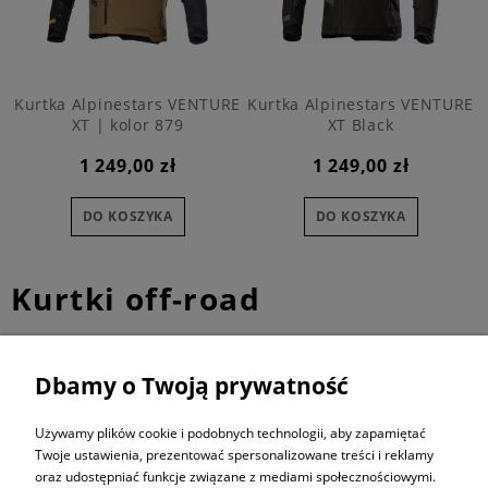
Kurtka Alpinestars VENTURE
Kurtka Alpinestars VENTURE
XT | kolor 879
XT Black
1 249,00 zł
1 249,00 zł
DO KOSZYKA
DO KOSZYKA
Kurtki off-road
Dbamy o Twoją prywatność
ZAPISZ SIĘ DO
NEWSLETTERA
Używamy plików cookie i podobnych technologii, aby zapamiętać
Twoje ustawienia, prezentować spersonalizowane treści i reklamy
oraz udostępniać funkcje związane z mediami społecznościowymi.