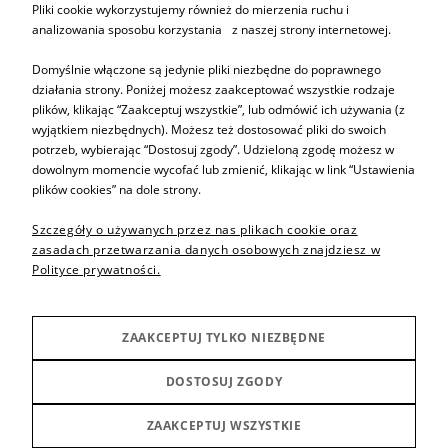
ZAPISZ SIĘ
Pliki cookie wykorzystujemy również do mierzenia ruchu i
analizowania sposobu korzystania z naszej strony internetowej.
Domyślnie włączone są jedynie pliki niezbędne do poprawnego
działania strony. Poniżej możesz zaakceptować wszystkie rodzaje
plików, klikając “Zaakceptuj wszystkie”, lub odmówić ich używania (z
Informacje
wyjątkiem niezbędnych). Możesz też dostosować pliki do swoich
potrzeb, wybierając “Dostosuj zgody”. Udzieloną zgodę możesz w
dowolnym momencie wycofać lub zmienić, klikając w link “Ustawienia
Pomoc
plików cookies” na dole strony.
Szczegóły o używanych przez nas plikach cookie oraz
Sprzedaż produktów
zasadach przetwarzania danych osobowych znajdziesz w
Polityce prywatności.
Inne
ZAAKCEPTUJ TYLKO NIEZBĘDNE
Producenci
DOSTOSUJ ZGODY
ZAAKCEPTUJ WSZYSTKIE
POKAŻ PEŁNĄ WERSJĘ STRONY