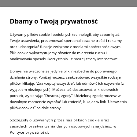
Dbamy o Twoją prywatność
ZAPISZ SIĘ DO
NEWSLETTERA
Używamy plików cookie i podobnych technologii, aby zapamiętać
Twoje ustawienia, prezentować spersonalizowane treści i reklamy
oraz udostępniać funkcje związane z mediami społecznościowymi.
ZAPISZ SIĘ
Pliki cookie wykorzystujemy również do mierzenia ruchu i
analizowania sposobu korzystania z naszej strony internetowej.
Domyślnie włączone są jedynie pliki niezbędne do poprawnego
działania strony. Poniżej możesz zaakceptować wszystkie rodzaje
plików, klikając “Zaakceptuj wszystkie”, lub odmówić ich używania (z
Informacje
wyjątkiem niezbędnych). Możesz też dostosować pliki do swoich
potrzeb, wybierając “Dostosuj zgody”. Udzieloną zgodę możesz w
dowolnym momencie wycofać lub zmienić, klikając w link “Ustawienia
Pomoc
plików cookies” na dole strony.
Szczegóły o używanych przez nas plikach cookie oraz
Sprzedaż produktów
zasadach przetwarzania danych osobowych znajdziesz w
Polityce prywatności.