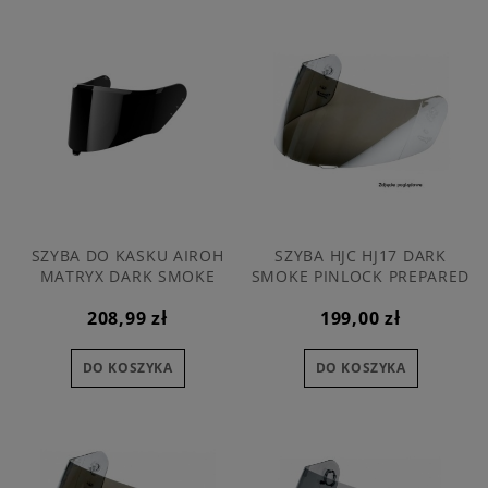
SZYBA DO KASKU AIROH
SZYBA HJC HJ17 DARK
MATRYX DARK SMOKE
SMOKE PINLOCK PREPARED
(DO KASKU IS-MAX BT IS-
208,99 zł
199,00 zł
MAX II C90)
DO KOSZYKA
DO KOSZYKA