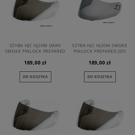
SZYBA HJC HJ20M DARK
SZYBA HJC HJ20M SMOKE
SMOKE PINLOCK PREPARED
PINLOCK PREPARED (DO
(DO KASKU IS-17 FG-17 FG-
KASKU IS-17 FG-17 FG-STC70)
189,00 zł
189,00 zł
STC70)
DO KOSZYKA
DO KOSZYKA