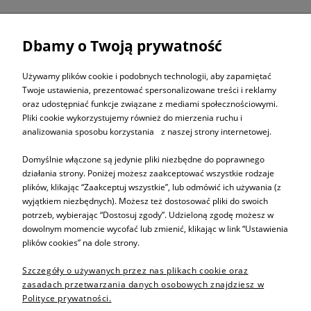
Dbamy o Twoją prywatność
ZAPISZ SIĘ DO
NEWSLETTERA
Używamy plików cookie i podobnych technologii, aby zapamiętać
Twoje ustawienia, prezentować spersonalizowane treści i reklamy
oraz udostępniać funkcje związane z mediami społecznościowymi.
ZAPISZ SIĘ
Pliki cookie wykorzystujemy również do mierzenia ruchu i
analizowania sposobu korzystania z naszej strony internetowej.
Domyślnie włączone są jedynie pliki niezbędne do poprawnego
działania strony. Poniżej możesz zaakceptować wszystkie rodzaje
plików, klikając “Zaakceptuj wszystkie”, lub odmówić ich używania (z
Informacje
wyjątkiem niezbędnych). Możesz też dostosować pliki do swoich
potrzeb, wybierając “Dostosuj zgody”. Udzieloną zgodę możesz w
dowolnym momencie wycofać lub zmienić, klikając w link “Ustawienia
Pomoc
plików cookies” na dole strony.
Szczegóły o używanych przez nas plikach cookie oraz
Sprzedaż produktów
zasadach przetwarzania danych osobowych znajdziesz w
Polityce prywatności.