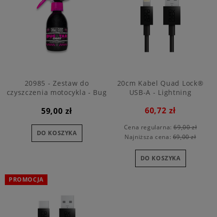
20985 - Zestaw do
20cm Kabel Quad Lock®
czyszczenia motocykla - Bug
USB-A - Lightning
and Tar Remover 250ml
60,72 zł
59,00 zł
Cena regularna:
69,00 zł
DO KOSZYKA
Najniższa cena:
69,00 zł
DO KOSZYKA
PROMOCJA