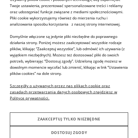
Twoje ustawienia, prezentować spersonalizowane treści i reklamy
oraz udostępniać funkcje związane z mediami społecznościowymi.
ZAPISZ SIĘ
Pliki cookie wykorzystujemy również do mierzenia ruchu i
analizowania sposobu korzystania z naszej strony internetowej.
Domyślnie włączone są jedynie pliki niezbędne do poprawnego
działania strony. Poniżej możesz zaakceptować wszystkie rodzaje
plików, klikając “Zaakceptuj wszystkie”, lub odmówić ich używania (z
Informacje
wyjątkiem niezbędnych). Możesz też dostosować pliki do swoich
potrzeb, wybierając “Dostosuj zgody”. Udzieloną zgodę możesz w
dowolnym momencie wycofać lub zmienić, klikając w link “Ustawienia
Pomoc
plików cookies” na dole strony.
Szczegóły o używanych przez nas plikach cookie oraz
Sprzedaż produktów
zasadach przetwarzania danych osobowych znajdziesz w
Polityce prywatności.
Inne
ZAAKCEPTUJ TYLKO NIEZBĘDNE
Producenci
DOSTOSUJ ZGODY