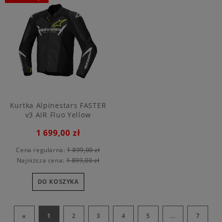
Kurtka Alpinestars FASTER
v3 AIR Fluo Yellow
1 699,00 zł
Cena regularna:
1 899,00 zł
Najniższa cena:
1 899,00 zł
DO KOSZYKA
«
1
2
3
4
5
...
7