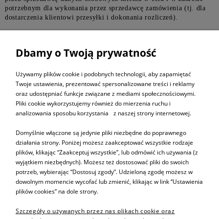
potrzebnym dla wykonania przez sprzedawcę zamówienia (tj. dla
dostarczenia klientowi przesyłki i dokonania rozliczeń).
Dane będą przetwarzane z zachowaniem wszelkich wymogów
bezpieczeństwa, które określono w ustawie z dnia 29 sierpnia
Dbamy o Twoją prywatność
1997r. o ochronie danych osobowych (Dz.U. z 2002r., Nr 101
poz.926 z pózn.zm.) oraz w wydanych na jej podstawie przepisach
wykonawczych. Klient ma prawo swobodnego dostępu (wglądu) do
Używamy plików cookie i podobnych technologii, aby zapamiętać
swoich danych osobowych, prawo ich poprawiania, a także prawo
Twoje ustawienia, prezentować spersonalizowane treści i reklamy
żądania zaprzestania ich przetwarzania i ich usunięcia z bazy
oraz udostępniać funkcje związane z mediami społecznościowymi.
danych, co należy zgłosić do administratora danych, w formie
Pliki cookie wykorzystujemy również do mierzenia ruchu i
pisemnej.
analizowania sposobu korzystania z naszej strony internetowej.
Domyślnie włączone są jedynie pliki niezbędne do poprawnego
działania strony. Poniżej możesz zaakceptować wszystkie rodzaje
plików, klikając “Zaakceptuj wszystkie”, lub odmówić ich używania (z
Informacje
wyjątkiem niezbędnych). Możesz też dostosować pliki do swoich
potrzeb, wybierając “Dostosuj zgody”. Udzieloną zgodę możesz w
dowolnym momencie wycofać lub zmienić, klikając w link “Ustawienia
Pomoc
plików cookies” na dole strony.
Szczegóły o używanych przez nas plikach cookie oraz
Sprzedaż produktów