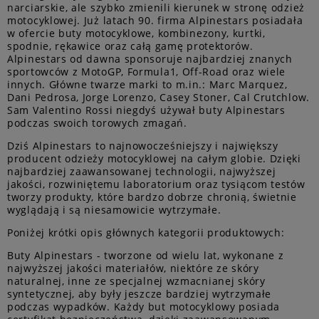
narciarskie, ale szybko zmienili kierunek w stronę odzież
motocyklowej. Już latach 90. firma Alpinestars posiadała
w ofercie
buty motocyklowe
, kombinezony, kurtki,
spodnie,
rękawice
oraz całą gamę protektorów.
Alpinestars od dawna sponsoruje najbardziej znanych
sportowców z MotoGP, Formula1, Off-Road oraz wiele
innych. Główne twarze marki to m.in.: Marc Marquez,
Dani Pedrosa, Jorge Lorenzo, Casey Stoner, Cal Crutchlow.
Sam Valentino Rossi niegdyś używał buty Alpinestars
podczas swoich torowych zmagań.
Dziś Alpinestars to najnowocześniejszy i największy
producent odzieży motocyklowej na całym globie. Dzięki
najbardziej zaawansowanej technologii, najwyższej
jakości, rozwiniętemu laboratorium oraz tysiącom testów
tworzy produkty, które bardzo dobrze chronią, świetnie
wyglądają i są niesamowicie wytrzymałe.
Poniżej krótki opis głównych kategorii produktowych:
Buty Alpinestars - tworzone od wielu lat, wykonane z
najwyższej jakości materiałów, niektóre ze skóry
naturalnej, inne ze specjalnej wzmacnianej skóry
syntetycznej, aby były jeszcze bardziej wytrzymałe
podczas wypadków. Każdy but motocyklowy posiada