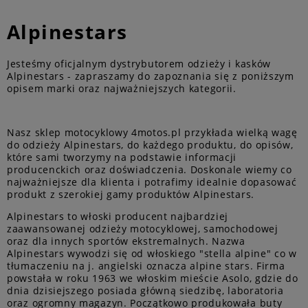
Alpinestars
Jesteśmy oficjalnym dystrybutorem odzieży i kasków
Alpinestars - zapraszamy do zapoznania się z poniższym
opisem marki oraz najważniejszych kategorii.
Nasz sklep motocyklowy 4motos.pl przykłada wielką wagę
do odzieży Alpinestars, do każdego produktu, do opisów,
które sami tworzymy na podstawie informacji
producenckich oraz doświadczenia. Doskonale wiemy co
najważniejsze dla klienta i potrafimy idealnie dopasować
produkt z szerokiej gamy produktów Alpinestars.
Alpinestars to włoski producent najbardziej
zaawansowanej odzieży motocyklowej, samochodowej
oraz dla innych sportów ekstremalnych. Nazwa
Alpinestars wywodzi się od włoskiego "stella alpine" co w
tłumaczeniu na j. angielski oznacza alpine stars. Firma
powstała w roku 1963 we włoskim mieście Asolo, gdzie do
dnia dzisiejszego posiada główną siedzibę, laboratoria
oraz ogromny magazyn. Początkowo produkowała buty