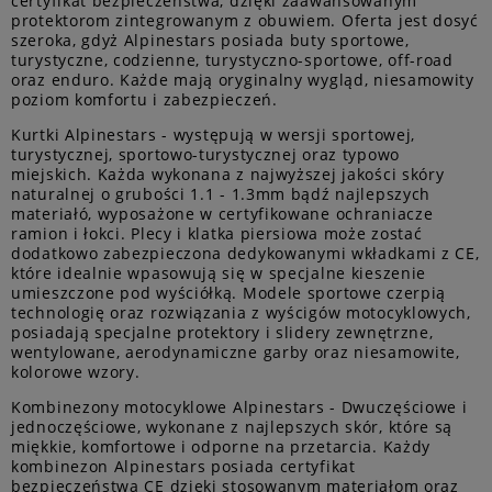
certyfikat bezpieczeństwa, dzięki zaawansowanym
protektorom zintegrowanym z obuwiem. Oferta jest dosyć
szeroka, gdyż Alpinestars posiada buty sportowe,
turystyczne, codzienne, turystyczno-sportowe, off-road
oraz enduro. Każde mają oryginalny wygląd, niesamowity
poziom komfortu i zabezpieczeń.
Kurtki Alpinestars
- występują w wersji sportowej,
turystycznej, sportowo-turystycznej oraz typowo
miejskich. Każda wykonana z najwyższej jakości skóry
naturalnej o grubości 1.1 - 1.3mm bądź najlepszych
materiałó, wyposażone w certyfikowane ochraniacze
ramion i łokci. Plecy i klatka piersiowa może zostać
dodatkowo zabezpieczona dedykowanymi wkładkami z CE,
które idealnie wpasowują się w specjalne kieszenie
umieszczone pod wyściółką. Modele sportowe czerpią
technologię oraz rozwiązania z wyścigów motocyklowych,
posiadają specjalne protektory i slidery zewnętrzne,
wentylowane, aerodynamiczne garby oraz niesamowite,
kolorowe wzory.
Kombinezony motocyklowe
Alpinestars - Dwuczęściowe i
jednoczęściowe, wykonane z najlepszych skór, które są
miękkie, komfortowe i odporne na przetarcia. Każdy
kombinezon Alpinestars posiada certyfikat
bezpieczeństwa CE dzięki stosowanym materiałom oraz