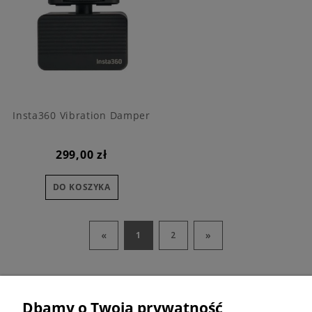
Insta360 Vibration Damper
299,00 zł
DO KOSZYKA
«
»
1
2
Dbamy o Twoją prywatność