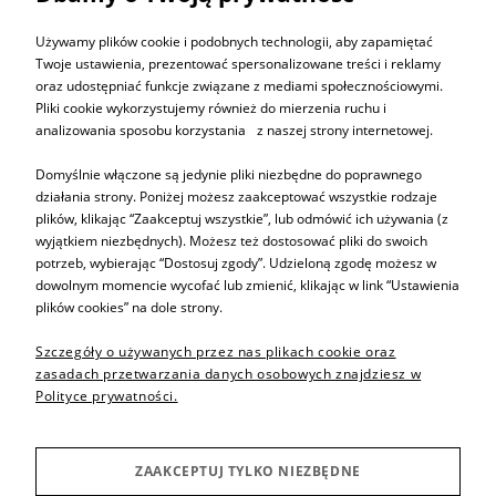
ZAPISZ SIĘ DO
NEWSLETTERA
Używamy plików cookie i podobnych technologii, aby zapamiętać
Twoje ustawienia, prezentować spersonalizowane treści i reklamy
oraz udostępniać funkcje związane z mediami społecznościowymi.
ZAPISZ SIĘ
Pliki cookie wykorzystujemy również do mierzenia ruchu i
analizowania sposobu korzystania z naszej strony internetowej.
Domyślnie włączone są jedynie pliki niezbędne do poprawnego
działania strony. Poniżej możesz zaakceptować wszystkie rodzaje
plików, klikając “Zaakceptuj wszystkie”, lub odmówić ich używania (z
Informacje
wyjątkiem niezbędnych). Możesz też dostosować pliki do swoich
potrzeb, wybierając “Dostosuj zgody”. Udzieloną zgodę możesz w
dowolnym momencie wycofać lub zmienić, klikając w link “Ustawienia
Pomoc
plików cookies” na dole strony.
Szczegóły o używanych przez nas plikach cookie oraz
Sprzedaż produktów
zasadach przetwarzania danych osobowych znajdziesz w
Polityce prywatności.
Inne
ZAAKCEPTUJ TYLKO NIEZBĘDNE
Producenci