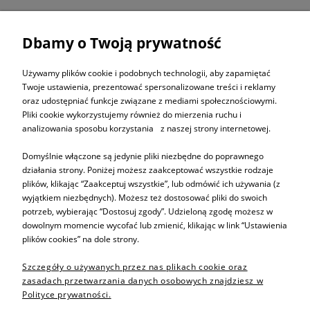
Dbamy o Twoją prywatność
ZAPISZ SIĘ DO
NEWSLETTERA
Używamy plików cookie i podobnych technologii, aby zapamiętać
Twoje ustawienia, prezentować spersonalizowane treści i reklamy
oraz udostępniać funkcje związane z mediami społecznościowymi.
ZAPISZ SIĘ
Pliki cookie wykorzystujemy również do mierzenia ruchu i
analizowania sposobu korzystania z naszej strony internetowej.
Domyślnie włączone są jedynie pliki niezbędne do poprawnego
działania strony. Poniżej możesz zaakceptować wszystkie rodzaje
plików, klikając “Zaakceptuj wszystkie”, lub odmówić ich używania (z
Informacje
wyjątkiem niezbędnych). Możesz też dostosować pliki do swoich
potrzeb, wybierając “Dostosuj zgody”. Udzieloną zgodę możesz w
dowolnym momencie wycofać lub zmienić, klikając w link “Ustawienia
Pomoc
plików cookies” na dole strony.
Szczegóły o używanych przez nas plikach cookie oraz
Sprzedaż produktów
zasadach przetwarzania danych osobowych znajdziesz w
Polityce prywatności.