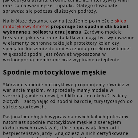
oraz co najważniejsze - upadki. Dlatego doskonale
sprawdzą się podczas dłuższych podróży.
Na krótsze dystanse czy na jeżdżenie po mieście
sklep
motocyklowy 4motos
proponuje też spodnie dla kobiet
wykonane z poliestru oraz jeansu
. Zarówno modele
tekstylne, jak i skórzane dodatkowo mogą być wyposażone
w elementy ochronne takie jak protektory kolan czy
specjalne kieszenie do umieszczania protektorów bioder.
Większość spodni jest również wyposażona w
wodoodporną membranę oraz wypinane ocieplenie.
Spodnie motocyklowe męskie
Skórzane spodnie motocyklowe proponujemy również w
wariancie męskim. W sprzedaży mamy modele w
szerokiej gamie cenowej, od kilkuset do około 2 tysięcy
złotych – zaczynając od spodni bardziej turystycznych do
stricte sportowych.
Pasjonatom długich wypraw na dwóch kołach polecamy
natomiast spodnie motocyklowe męskie z szeregiem
dodatkowych rozwiązań, które poprawiają komfort i
bezpieczeństwo jazdy. Znajdziesz w nich certyfikowane