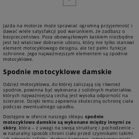
Jazda na motorze może sprawiać ogromną przyjemność i
dawać wiele satysfakcji pod warunkiem, że zadbasz o
bezpieczeństwo. Poza obowiązkowym kaskiem niezbędne
jest też właściwe dobranie ubioru, który nie tylko stanowi
element motocyklowego designu, ale też pełni funkcje
ochronne. Jego najważniejszym elementem są spodnie
motocyklowe.
Spodnie motocyklowe damskie
Odzież motocyklowa, do której zaliczają się również
spodnie, powinna być wykonana z solidnych materiałów,
których najważniejszą cechą jest wysoka odporność na
ścieranie. Dzięki temu zapewnia skuteczną ochronę ciała
podczas ewentualnego upadku.
Dostępne w ofercie naszego sklepu
spodnie
motocyklowe damskie są wykonane między innymi ze
skóry
, która – z uwagi na swoją strukturę i pochodzenie –
w naturalny sposób chroni ciało przed czynnikami takimi
jak odpryski asfaltu, drobne kamienie, intensywny wiatr