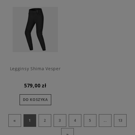
Legginsy Shima Vesper
579,00 zł
DO KOSZYKA
«
1
2
3
4
5
...
13
»