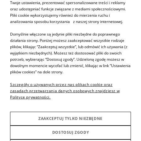
Twoje ustawienia, prezentować spersonalizowane treści i reklamy
oraz udostępniać funkcje związane z mediami społecznościowymi.
ZAPISZ SIĘ
Pliki cookie wykorzystujemy również do mierzenia ruchu i
analizowania sposobu korzystania z naszej strony internetowej.
Domyślnie włączone są jedynie pliki niezbędne do poprawnego
działania strony. Poniżej możesz zaakceptować wszystkie rodzaje
plików, klikając “Zaakceptuj wszystkie”, lub odmówić ich używania (z
Informacje
wyjątkiem niezbędnych). Możesz też dostosować pliki do swoich
potrzeb, wybierając “Dostosuj zgody”. Udzieloną zgodę możesz w
dowolnym momencie wycofać lub zmienić, klikając w link “Ustawienia
Pomoc
plików cookies” na dole strony.
Szczegóły o używanych przez nas plikach cookie oraz
Sprzedaż produktów
zasadach przetwarzania danych osobowych znajdziesz w
Polityce prywatności.
Inne
ZAAKCEPTUJ TYLKO NIEZBĘDNE
Producenci
DOSTOSUJ ZGODY