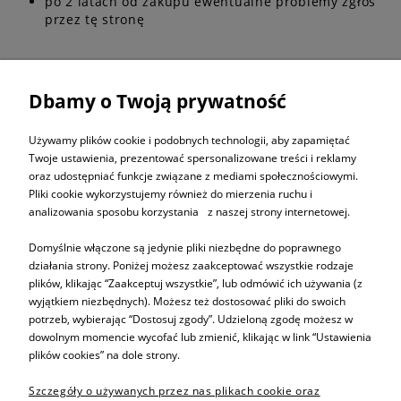
po 2 latach od zakupu ewentualne problemy zgłoś
przez tę stronę
Dbamy o Twoją prywatność
Używamy plików cookie i podobnych technologii, aby zapamiętać
Twoje ustawienia, prezentować spersonalizowane treści i reklamy
oraz udostępniać funkcje związane z mediami społecznościowymi.
Pliki cookie wykorzystujemy również do mierzenia ruchu i
analizowania sposobu korzystania z naszej strony internetowej.
Domyślnie włączone są jedynie pliki niezbędne do poprawnego
działania strony. Poniżej możesz zaakceptować wszystkie rodzaje
plików, klikając “Zaakceptuj wszystkie”, lub odmówić ich używania (z
Informacje
wyjątkiem niezbędnych). Możesz też dostosować pliki do swoich
potrzeb, wybierając “Dostosuj zgody”. Udzieloną zgodę możesz w
dowolnym momencie wycofać lub zmienić, klikając w link “Ustawienia
Pomoc
plików cookies” na dole strony.
Szczegóły o używanych przez nas plikach cookie oraz
Sprzedaż produktów