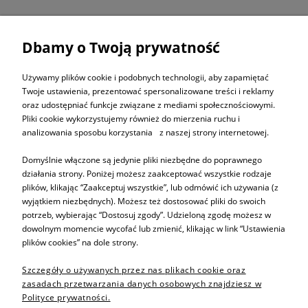
Dbamy o Twoją prywatność
ZAPISZ SIĘ DO
NEWSLETTERA
Używamy plików cookie i podobnych technologii, aby zapamiętać
Twoje ustawienia, prezentować spersonalizowane treści i reklamy
oraz udostępniać funkcje związane z mediami społecznościowymi.
ZAPISZ SIĘ
Pliki cookie wykorzystujemy również do mierzenia ruchu i
analizowania sposobu korzystania z naszej strony internetowej.
Domyślnie włączone są jedynie pliki niezbędne do poprawnego
działania strony. Poniżej możesz zaakceptować wszystkie rodzaje
plików, klikając “Zaakceptuj wszystkie”, lub odmówić ich używania (z
Informacje
wyjątkiem niezbędnych). Możesz też dostosować pliki do swoich
potrzeb, wybierając “Dostosuj zgody”. Udzieloną zgodę możesz w
dowolnym momencie wycofać lub zmienić, klikając w link “Ustawienia
Pomoc
plików cookies” na dole strony.
Szczegóły o używanych przez nas plikach cookie oraz
Sprzedaż produktów
zasadach przetwarzania danych osobowych znajdziesz w
Polityce prywatności.