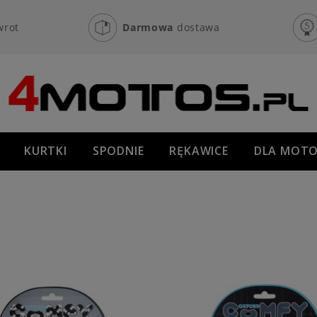
wrot
Darmowa
dostawa
KURTKI
SPODNIE
RĘKAWICE
DLA MOTO
OFF-ROAD
NOWOŚCI
PROMOCJE