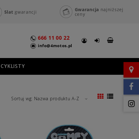
Gwarancja
najniższej
5lat
gwarancji
ceny
666 11 00 22
info@4motos.pl
CYKLISTY
Sortuj wg:
Nazwa produktu A-Z