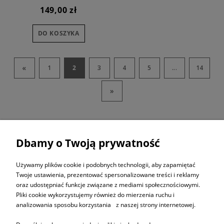
CAMO
149,00 zł
DO KOSZYKA
«
1
2
3
4
5
...
14
»
Dbamy o Twoją prywatność
ZAPISZ SIĘ DO
NEWSLETTERA
Używamy plików cookie i podobnych technologii, aby zapamiętać
Twoje ustawienia, prezentować spersonalizowane treści i reklamy
oraz udostępniać funkcje związane z mediami społecznościowymi.
ZAPISZ SIĘ
Pliki cookie wykorzystujemy również do mierzenia ruchu i
analizowania sposobu korzystania z naszej strony internetowej.