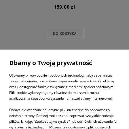
159,00 zł
DO KOSZYKA
Dbamy o Twoją prywatność
ZAPISZ SIĘ DO
NEWSLETTERA
Używamy plików cookie i podobnych technologii, aby zapamiętać
Twoje ustawienia, prezentować spersonalizowane treści i reklamy
oraz udostępniać funkcje związane z mediami społecznościowymi.
ZAPISZ SIĘ
Pliki cookie wykorzystujemy również do mierzenia ruchu i
analizowania sposobu korzystania z naszej strony internetowej.
Domyślnie włączone są jedynie pliki niezbędne do poprawnego
działania strony. Poniżej możesz zaakceptować wszystkie rodzaje
plików, klikając “Zaakceptuj wszystkie”, lub odmówić ich używania (z
Informacje
wyjątkiem niezbędnych). Możesz też dostosować pliki do swoich