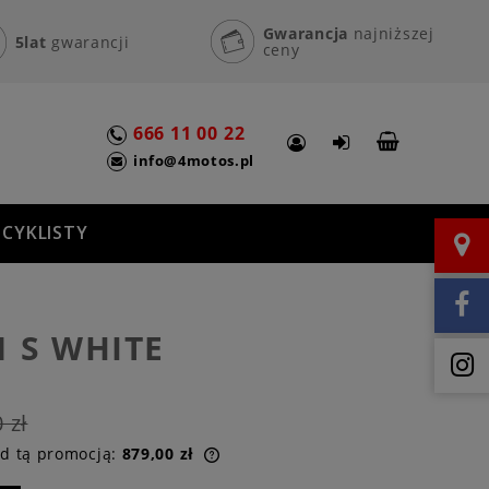
Gwarancja
najniższej
5lat
gwarancji
ceny
666 11 00 22
info@4motos.pl
CYKLISTY
1 S WHITE
 zł
ed tą promocją:
879,00 zł