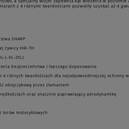
stwo, a specjalny wizjer zapewnia kąt widzenia w poziomie
zmiarach z 4 różnymi twardościami pozwoliły uzyskać aż 4 gw
eństwa SHARP
ej żywicy HIR-TH
L-L-XL-2XL)
szenia bezpieczeństwa i lepszego dopasowania
o 4 różnych twardościach dla najodpowiedniejszej ochrony 
kość obojczykową przez złamaniem
h prędkościach oraz znacznie poprawiający aerodynamikę
i torów motocyklowych