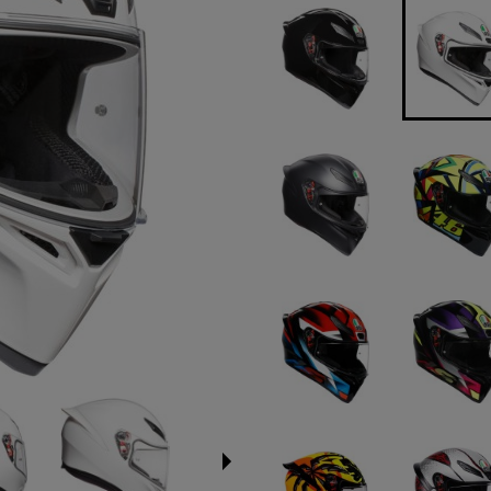
Jeżeli pro
niż 30 dni
cena od m
pojawił si