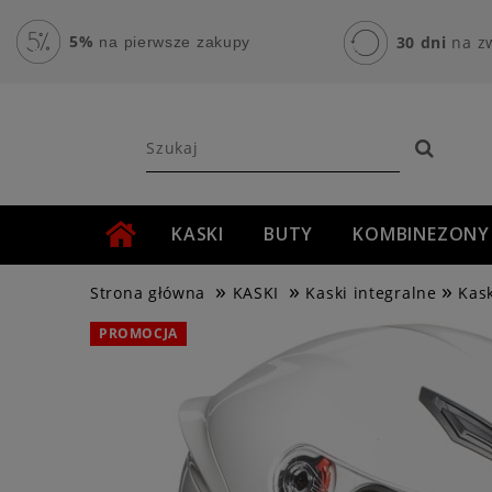
5%
30 dni
na z
na pierwsze zakupy
KASKI
BUTY
KOMBINEZONY
»
»
»
AKCESORIA MOTOCYKLOWE
ROWER
Strona główna
KASKI
Kaski integralne
Kas
PROMOCJA