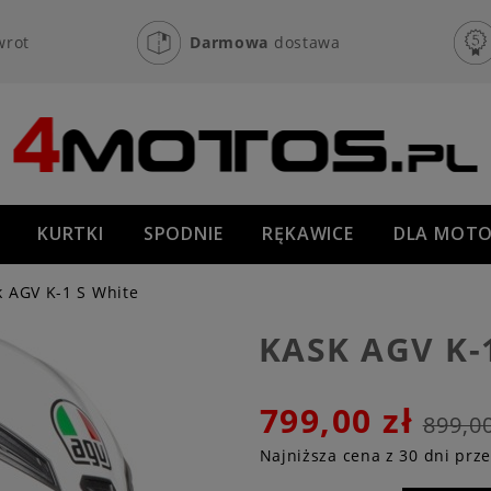
wrot
Darmowa
dostawa
KURTKI
SPODNIE
RĘKAWICE
DLA MOTO
OFF-ROAD
NOWOŚCI
PROMOCJE
k AGV K-1 S White
KASK AGV K-
799,00 zł
899,00
Najniższa cena z 30 dni prz