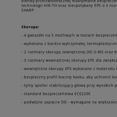
blendy przeciwsłonecznej maksymalne bezpieczeń
technologii HIR-TH oraz niespotykany EPS o 3 ro
SHARP.
Skorupa:
- 4 gwiazdki na 5 możliwych w testach bezpiecz
- wykonana z bardzo wytrzymałej, termoplastyczn
- 2 rozmiary skorupy zewnętrznej (XS-S-MS oraz M
- 3 rozmiary wewnętrznej skorupy EPS dla zwięk
- wewnętrzne skorupy EPS wykonane z materiału 
- bezpieczny profil boczny kasku, aby uchronić 
- tylny spoiler stabilizujący głowę przy wysokic
- standard bezpieczeństwa ECE2205
- podwójne zapięcie DD - wymagane na większośc