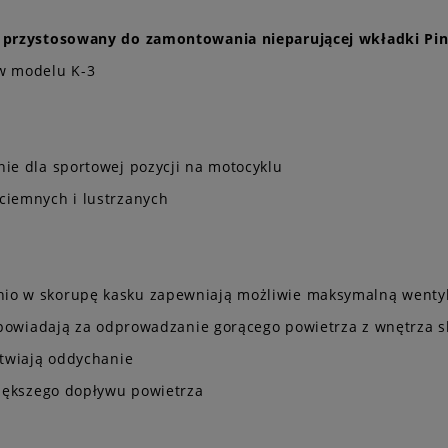
 i przystosowany do zamontowania nieparującej wkładki Pi
 w modelu K-3
nie dla sportowej pozycji na motocyklu
ciemnych i lustrzanych
io w skorupę kasku zapewniają możliwie maksymalną wentyl
 odpowiadają za odprowadzanie gorącego powietrza z wnętrza 
atwiają oddychanie
większego dopływu powietrza