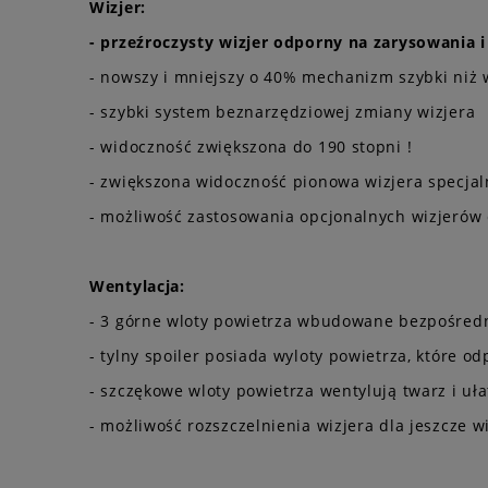
Wizjer:
- przeźroczysty wizjer odporny na zarysowania
- nowszy i mniejszy o 40% mechanizm szybki niż
- szybki system beznarzędziowej zmiany wizjera
- widoczność zwiększona do 190 stopni !
- zwiększona widoczność pionowa wizjera specjal
- możliwość zastosowania opcjonalnych wizjerów 
Wentylacja:
- 3 górne wloty powietrza wbudowane bezpośredn
- tylny spoiler posiada wyloty powietrza, które
- szczękowe wloty powietrza wentylują twarz i uł
- możliwość rozszczelnienia wizjera dla jeszcze 