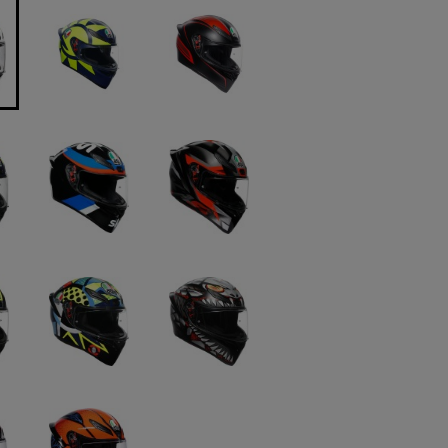
dukt jest sprzedawany krócej
, wyświetlana jest najniższa
omentu, kiedy produkt
ę w sprzedaży.