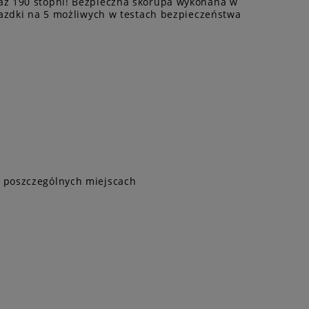
 aż 190 stopni! Bezpieczna skorupa wykonana w
iazdki na 5 możliwych w testach bezpieczeństwa
w poszczególnych miejscach