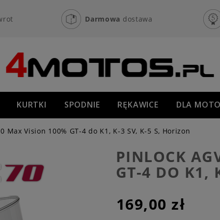
wrot
Darmowa
dostawa
KURTKI
SPODNIE
RĘKAWICE
DLA MOTO
OFF-ROAD
NOWOŚCI
PROMOCJE
0 Max Vision 100% GT-4 do K1, K-3 SV, K-5 S, Horizon
PINLOCK AGV
GT-4 DO K1, 
169,00 zł