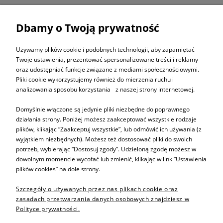
Dbamy o Twoją prywatność
ZAPISZ SIĘ DO
NEWSLETTERA
Używamy plików cookie i podobnych technologii, aby zapamiętać
Twoje ustawienia, prezentować spersonalizowane treści i reklamy
oraz udostępniać funkcje związane z mediami społecznościowymi.
ZAPISZ SIĘ
Pliki cookie wykorzystujemy również do mierzenia ruchu i
analizowania sposobu korzystania z naszej strony internetowej.
Domyślnie włączone są jedynie pliki niezbędne do poprawnego
działania strony. Poniżej możesz zaakceptować wszystkie rodzaje
plików, klikając “Zaakceptuj wszystkie”, lub odmówić ich używania (z
Informacje
wyjątkiem niezbędnych). Możesz też dostosować pliki do swoich
potrzeb, wybierając “Dostosuj zgody”. Udzieloną zgodę możesz w
dowolnym momencie wycofać lub zmienić, klikając w link “Ustawienia
Pomoc
plików cookies” na dole strony.
Szczegóły o używanych przez nas plikach cookie oraz
Sprzedaż produktów
zasadach przetwarzania danych osobowych znajdziesz w
Polityce prywatności.
Inne