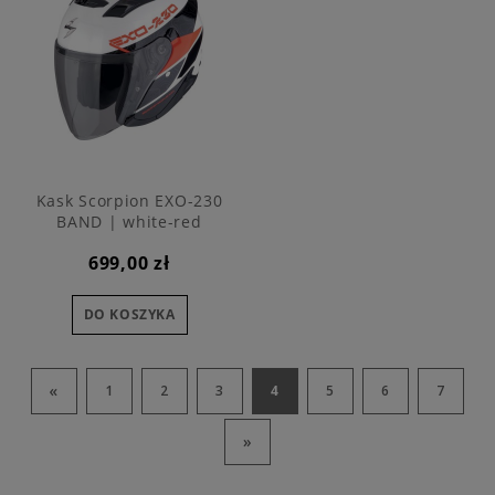
Kask Scorpion EXO-230
BAND | white-red
699,00 zł
DO KOSZYKA
«
1
2
3
4
5
6
7
»