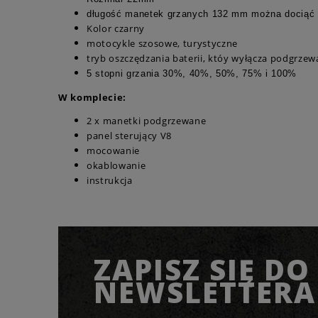
długość manetek grzanych 132 mm można dociąć
Kolor czarny
motocykle szosowe, turystyczne
tryb oszczędzania baterii, któy wyłącza podgrzew
5 stopni grzania 30%, 40%, 50%, 75% i 100%
W komplecie:
2 x manetki podgrzewane
panel sterujący V8
mocowanie
okablowanie
instrukcja
ZAPISZ SIĘ DO
NEWSLETTERA