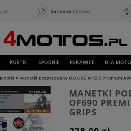
wrot
Darmowa
dostawa
KURTKI
SPODNIE
RĘKAWICE
DLA MOTO
»
OFF-ROAD
NOWOŚCI
PROMOCJE
anetki
Manetki podgrzewane OXFORD OF690 Premium Adve
MANETKI PO
OF690 PREM
GRIPS
338,00 zł