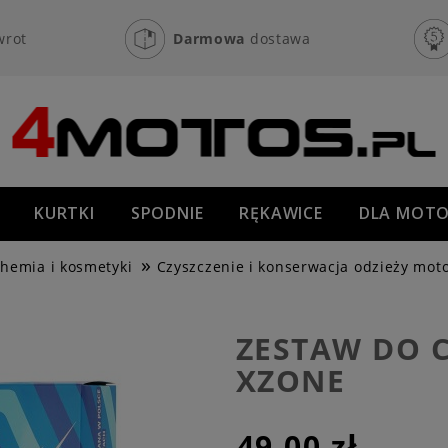
wrot
Darmowa
dostawa
KURTKI
SPODNIE
RĘKAWICE
DLA MOTO
»
OFF-ROAD
NOWOŚCI
PROMOCJE
hemia i kosmetyki
Czyszczenie i konserwacja odzieży moto
ZESTAW DO 
XZONE
49,00 zł