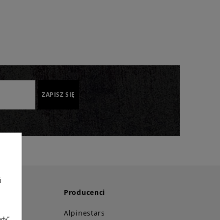
ZAPISZ SIĘ
j
Producenci
i!
Alpinestars
dy”.