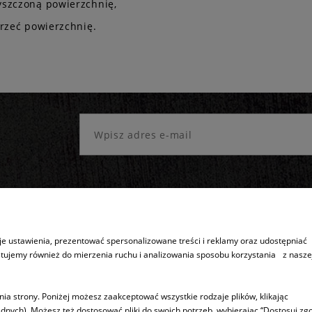
yszczoną powierzchnię,
trzeć powierzchnię.
e ustawienia, prezentować spersonalizowane treści i reklamy oraz udostępniać
stujemy również do mierzenia ruchu i analizowania sposobu korzystania z nasze
Sprzedaż produktów
Inne
ia strony. Poniżej możesz zaakceptować wszystkie rodzaje plików, klikając
Dostępność produktów
5 lat gwarancj
dnych). Możesz też dostosować pliki do swoich potrzeb, wybierając “Dostosuj zgo