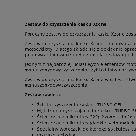
Zestaw do czyszczenia kasku Xzone.
Poręczny zestaw do czyszczenia kasku Xzone zosta
Zestaw do czyszczenia kasku Xzone – to nowa zaaw
motocyklisty. Dlatego składa się z dokładnie opr
ponieważ stanowi uzupełnienie dla zestawu pod
Jednym z najbardziej uciążliwych elementów moto
#zmuszonydowyczyszczenia szybko i łatwo przywró
Zestaw do czyszczenia kasku Xzone w całości stwo
#zmuszonydowyczyszczenia
Zestaw zawiera:
Żel do czyszczenia kasku – TURBO GEL
Mgiełka nabłyszczająca do kasku – TURBO S
Ściereczka z mikrofibry 320g Xzone – do żel
Ściereczka z mikrofibry gładkiej – do mgiełki
Specjalny woreczek, do którego spakujesz c
Instrukcja obsługi