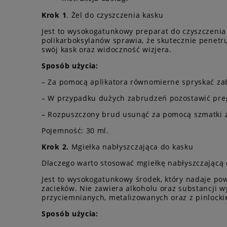
Krok 1
. Żel do czyszczenia kasku
Jest to wysokogatunkowy preparat do czyszczeni
polikarboksylanów sprawia, że skutecznie penetru
swój kask oraz widoczność wizjera.
Sposób użycia:
– Za pomocą aplikatora równomierne spryskać z
– W przypadku dużych zabrudzeń pozostawić prep
– Rozpuszczony brud usunąć za pomocą szmatki z
Pojemność: 30 ml.
Krok 2.
Mgiełka nabłyszczająca do kasku
Dlaczego warto stosować mgiełkę nabłyszczającą
Jest to wysokogatunkowy środek, który nadaje pow
zacieków. Nie zawiera alkoholu oraz substancji w
przyciemnianych, metalizowanych oraz z pinlocki
Sposób użycia: