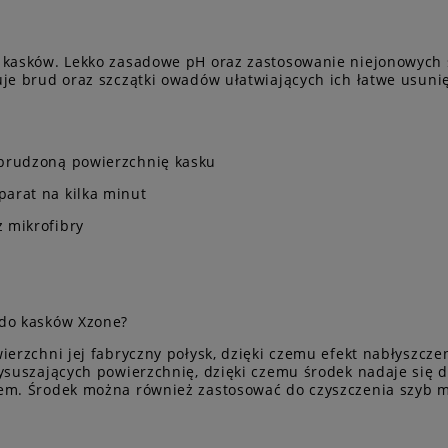
a kasków. Lekko zasadowe pH oraz zastosowanie niejonowych
je brud oraz szczątki owadów ułatwiających ich łatwe usunięc
abrudzoną powierzchnię kasku
arat na kilka minut
 mikrofibry
 do kasków Xzone?
ierzchni jej fabryczny połysk, dzięki czemu efekt nabłyszcze
ysuszających powierzchnię, dzięki czemu środek nadaje się 
em. Środek można również zastosować do czyszczenia szyb mo