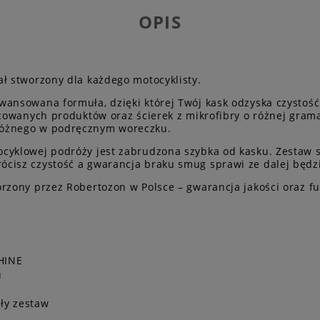
OPIS
ł stworzony dla każdego motocyklisty.
ansowana formuła, dzięki której Twój kask odzyska czystość
acowanych produktów oraz ścierek z mikrofibry o różnej grama
różnego w podręcznym woreczku.
cyklowej podróży jest zabrudzona szybka od kasku. Zestaw sp
cisz czystość a gwarancja braku smug sprawi ze dalej będzi
rzony przez Robertozon w Polsce – gwarancja jakości oraz fu
HINE
u
ały zestaw