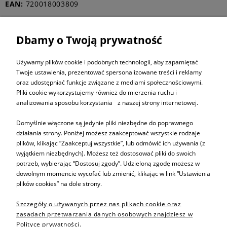
EAN:
720018003809
Dbamy o Twoją prywatność
ZAPISZ SIĘ DO
NEWSLETTERA
Używamy plików cookie i podobnych technologii, aby zapamiętać
Twoje ustawienia, prezentować spersonalizowane treści i reklamy
oraz udostępniać funkcje związane z mediami społecznościowymi.
ZAPISZ SIĘ
Pliki cookie wykorzystujemy również do mierzenia ruchu i
analizowania sposobu korzystania z naszej strony internetowej.
Domyślnie włączone są jedynie pliki niezbędne do poprawnego
działania strony. Poniżej możesz zaakceptować wszystkie rodzaje
plików, klikając “Zaakceptuj wszystkie”, lub odmówić ich używania (z
Informacje
wyjątkiem niezbędnych). Możesz też dostosować pliki do swoich
potrzeb, wybierając “Dostosuj zgody”. Udzieloną zgodę możesz w
dowolnym momencie wycofać lub zmienić, klikając w link “Ustawienia
Pomoc
plików cookies” na dole strony.
Szczegóły o używanych przez nas plikach cookie oraz
Sprzedaż produktów
zasadach przetwarzania danych osobowych znajdziesz w
Polityce prywatności.