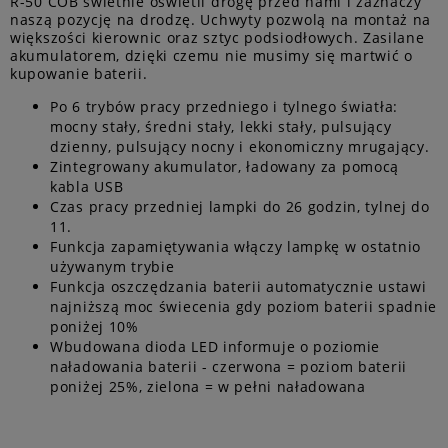
R-50 COB świetnie oświetli drogę przed nami i zaznaczy
naszą pozycję na drodzę. Uchwyty pozwolą na montaż na
większości kierownic oraz sztyc podsiodłowych. Zasilane
akumulatorem, dzięki czemu nie musimy się martwić o
kupowanie baterii.
Po 6 trybów pracy przedniego i tylnego światła:
mocny stały, średni stały, lekki stały, pulsujący
dzienny, pulsujący nocny i ekonomiczny mrugający.
Zintegrowany akumulator, ładowany za pomocą
kabla USB
Czas pracy przedniej lampki do 26 godzin, tylnej do
11.
Funkcja zapamiętywania włączy lampkę w ostatnio
używanym trybie
Funkcja oszczędzania baterii automatycznie ustawi
najniższą moc świecenia gdy poziom baterii spadnie
poniżej 10%
Wbudowana dioda LED informuje o poziomie
naładowania baterii - czerwona = poziom baterii
poniżej 25%, zielona = w pełni naładowana