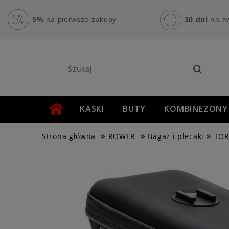
5%
30 dni
na z
na pierwsze zakupy
KASKI
BUTY
KOMBINEZONY
»
»
»
AKCESORIA MOTOCYKLOWE
ROWER
Strona główna
ROWER
Bagaż i plecaki
TOR