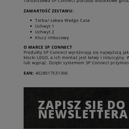
Torba/sakwa SP Connect posiada dodatkowe gnia
ZAWARTOŚĆ ZESTAWU:
Torba/ sakwa Wedge Case
Uchwyt 1
Uchwyt 2
Klucz imbusowy
O MARCE SP CONNECT
Produkty SP Connect wyróżniają się najwyższą ja
klocki LEGO, a ich montaż jest łatwy i intuicyjn
lub wypiąć. Dzięki systemom SP Connect przymoco
EAN:
4028017531306
ZAPISZ SIĘ DO
NEWSLETTERA