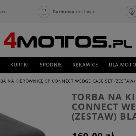
wrot
Darmowa
dostawa
KURTKI
SPODNIE
RĘKAWICE
DLA MOTO
OFF-ROAD
NOWOŚCI
PROMOCJE
BA NA KIEROWNICĘ SP CONNECT WEDGE CASE SET (ZESTAW)
TORBA NA K
CONNECT WE
(ZESTAW) BL
169,00 zł