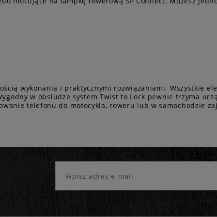
zdo mocujące na lampkę rowerową SP Connect. Możesz jednoc
kością wykonania i praktycznymi rozwiązaniami. Wszystkie e
y. Wygodny w obsłudze system Twist to Lock pewnie trzyma urz
wanie telefonu do motocykla, roweru lub w samochodzie zajm