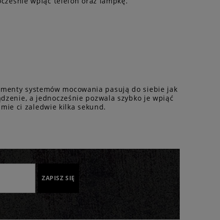
ześnie wpiąć telefon oraz lampkę.
lementy systemów mocowania pasują do siebie jak
ądzenie, a jednocześnie pozwala szybko je wpiąć
ie ci zaledwie kilka sekund.
ZAPISZ SIĘ