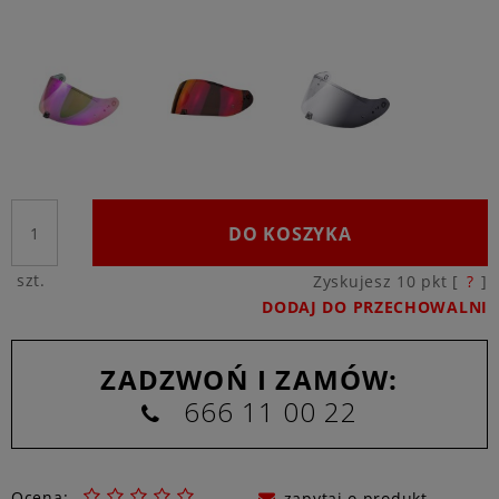
DO KOSZYKA
szt.
Zyskujesz
10
pkt [
?
]
DODAJ DO PRZECHOWALNI
ZADZWOŃ I ZAMÓW:
666 11 00 22
Ocena:
zapytaj o produkt