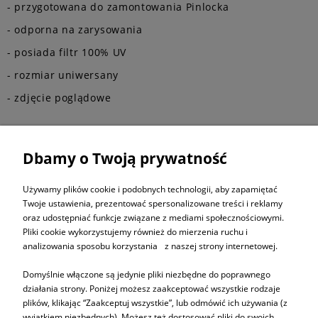
- przygotowana do zamontowania Pinlocka
- odporna na zarysowania
- posiada filtr 100% UV
- rozmiar uniwersany
- zdjęcie poglądowe
Dbamy o Twoją prywatność
ZAPISZ SIĘ DO
NEWSLETTERA
Używamy plików cookie i podobnych technologii, aby zapamiętać
Twoje ustawienia, prezentować spersonalizowane treści i reklamy
oraz udostępniać funkcje związane z mediami społecznościowymi.
ZAPISZ SIĘ
Pliki cookie wykorzystujemy również do mierzenia ruchu i
analizowania sposobu korzystania z naszej strony internetowej.
Domyślnie włączone są jedynie pliki niezbędne do poprawnego
działania strony. Poniżej możesz zaakceptować wszystkie rodzaje
plików, klikając “Zaakceptuj wszystkie”, lub odmówić ich używania (z
Informacje
wyjątkiem niezbędnych). Możesz też dostosować pliki do swoich