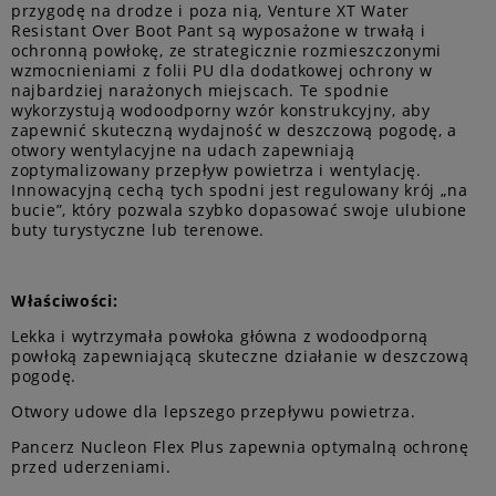
przygodę na drodze i poza nią, Venture XT Water
Resistant Over Boot Pant są wyposażone w trwałą i
ochronną powłokę, ze strategicznie rozmieszczonymi
wzmocnieniami z folii PU dla dodatkowej ochrony w
najbardziej narażonych miejscach. Te spodnie
wykorzystują wodoodporny wzór konstrukcyjny, aby
zapewnić skuteczną wydajność w deszczową pogodę, a
otwory wentylacyjne na udach zapewniają
zoptymalizowany przepływ powietrza i wentylację.
Innowacyjną cechą tych spodni jest regulowany krój „na
bucie”, który pozwala szybko dopasować swoje ulubione
buty turystyczne lub terenowe.
Właściwości:
Lekka i wytrzymała powłoka główna z wodoodporną
powłoką zapewniającą skuteczne działanie w deszczową
pogodę.
Otwory udowe dla lepszego przepływu powietrza.
Pancerz Nucleon Flex Plus zapewnia optymalną ochronę
przed uderzeniami.