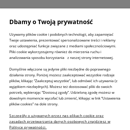
Dbamy o Twoją prywatność
ZAPISZ SIĘ DO
NEWSLETTERA
Używamy plików cookie i podobnych technologii, aby zapamiętać
Twoje ustawienia, prezentować spersonalizowane treści i reklamy
oraz udostępniać funkcje związane z mediami społecznościowymi.
ZAPISZ SIĘ
Pliki cookie wykorzystujemy również do mierzenia ruchu i
analizowania sposobu korzystania z naszej strony internetowej.
Domyślnie włączone są jedynie pliki niezbędne do poprawnego
działania strony. Poniżej możesz zaakceptować wszystkie rodzaje
plików, klikając “Zaakceptuj wszystkie”, lub odmówić ich używania (z
Informacje
wyjątkiem niezbędnych). Możesz też dostosować pliki do swoich
potrzeb, wybierając “Dostosuj zgody”. Udzieloną zgodę możesz w
dowolnym momencie wycofać lub zmienić, klikając w link “Ustawienia
Pomoc
plików cookies” na dole strony.
Szczegóły o używanych przez nas plikach cookie oraz
Sprzedaż produktów
zasadach przetwarzania danych osobowych znajdziesz w
Polityce prywatności.