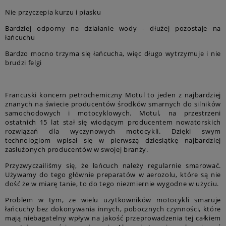
Nie przyczepia kurzu i piasku
Bardziej odporny na działanie wody - dłużej pozostaje na
łańcuchu
Bardzo mocno trzyma się łańcucha, więc długo wytrzymuje i nie
brudzi felgi
Francuski koncern petrochemiczny Motul to jeden z najbardziej
znanych na świecie producentów środków smarnych do silników
samochodowych i motocyklowych. Motul, na przestrzeni
ostatnich 15 lat stał się wiodącym producentem nowatorskich
rozwiązań dla wyczynowych motocykli. Dzięki swym
technologiom wpisał się w pierwszą dziesiątkę najbardziej
zasłużonych producentów w swojej branży.
Przyzwyczailiśmy się, że łańcuch należy regularnie smarować.
Używamy do tego głównie preparatów w aerozolu, które są nie
dość że w miarę tanie, to do tego niezmiernie wygodne w użyciu.
Problem w tym, że wielu użytkowników motocykli smaruje
łańcuchy bez dokonywania innych, pobocznych czynności, które
mają niebagatelny wpływ na jakość przeprowadzenia tej całkiem