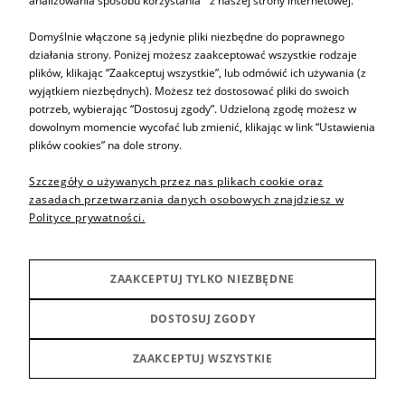
analizowania sposobu korzystania z naszej strony internetowej.
Domyślnie włączone są jedynie pliki niezbędne do poprawnego
działania strony. Poniżej możesz zaakceptować wszystkie rodzaje
plików, klikając “Zaakceptuj wszystkie”, lub odmówić ich używania (z
Informacje
wyjątkiem niezbędnych). Możesz też dostosować pliki do swoich
potrzeb, wybierając “Dostosuj zgody”. Udzieloną zgodę możesz w
dowolnym momencie wycofać lub zmienić, klikając w link “Ustawienia
Pomoc
plików cookies” na dole strony.
Szczegóły o używanych przez nas plikach cookie oraz
Sprzedaż produktów
zasadach przetwarzania danych osobowych znajdziesz w
Polityce prywatności.
Inne
ZAAKCEPTUJ TYLKO NIEZBĘDNE
Producenci
DOSTOSUJ ZGODY
ZAAKCEPTUJ WSZYSTKIE
POKAŻ PEŁNĄ WERSJĘ STRONY
Sklep internetowy Shoper Premium