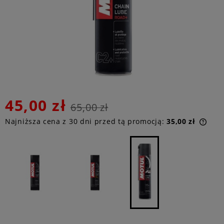
45,00 zł
65,00 zł
Najniższa cena z 30 dni przed tą promocją:
35,00 zł
Jeże
niż 
cen
poja