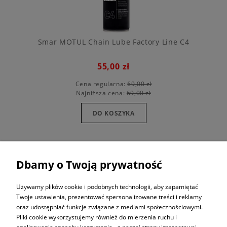
Smar MOTUL Chain Lube Factory Line C4
55,00 zł
Cena regularna:
69,00 zł
Najniższa cena:
69,00 zł
DO KOSZYKA
Dbamy o Twoją prywatność
ZAPISZ SIĘ DO
NEWSLETTERA
Używamy plików cookie i podobnych technologii, aby zapamiętać
Twoje ustawienia, prezentować spersonalizowane treści i reklamy
oraz udostępniać funkcje związane z mediami społecznościowymi.
ZAPISZ SIĘ
Pliki cookie wykorzystujemy również do mierzenia ruchu i