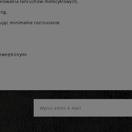
marowania łańcuchów motocyklowych,
ing.
dując minimalne rozrzucanie
zewnętrznymi