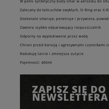
W pełni syntetyczny biały smar w aerozolu do s
Zalecany do łańcuchów zwykłych, O-Ring oraz X-R
Doskonale smaruje, penetruje i przywiera, powo
Zawiera szybko odparowujący rozpuszczalnik
Odporny na wypłukiwanie przez wodę
Chroni przed korozją i agresywnymi czynnikami 
Redukuję tarcie i zmniejsza zużycie
Pojemność: 400ml
ZAPISZ SIĘ DO
NEWSLETTERA