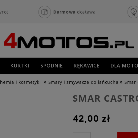
wrot
Darmowa
dostawa
KURTKI
SPODNIE
RĘKAWICE
DLA MOTO
»
»
OFF-ROAD
NOWOŚCI
PROMOCJE
hemia i kosmetyki
Smary i zmywacze do łańcucha
Smar 
SMAR CASTR
42,00 zł