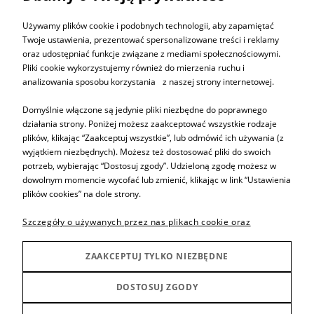
ZAPISZ SIĘ
Używamy plików cookie i podobnych technologii, aby zapamiętać
Twoje ustawienia, prezentować spersonalizowane treści i reklamy
oraz udostępniać funkcje związane z mediami społecznościowymi.
Pliki cookie wykorzystujemy również do mierzenia ruchu i
analizowania sposobu korzystania z naszej strony internetowej.
Informacje
Domyślnie włączone są jedynie pliki niezbędne do poprawnego
działania strony. Poniżej możesz zaakceptować wszystkie rodzaje
plików, klikając “Zaakceptuj wszystkie”, lub odmówić ich używania (z
Pomoc
wyjątkiem niezbędnych). Możesz też dostosować pliki do swoich
potrzeb, wybierając “Dostosuj zgody”. Udzieloną zgodę możesz w
dowolnym momencie wycofać lub zmienić, klikając w link “Ustawienia
Sprzedaż produktów
plików cookies” na dole strony.
Szczegóły o używanych przez nas plikach cookie oraz
Inne
zasadach przetwarzania danych osobowych znajdziesz w
Polityce prywatności.
ZAAKCEPTUJ TYLKO NIEZBĘDNE
Producenci
DOSTOSUJ ZGODY