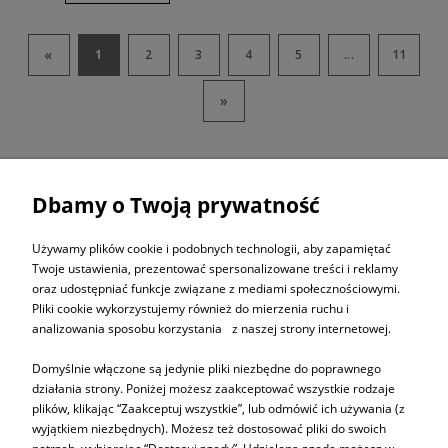
«
1
2
3
4
5
...
11
»
Dbamy o Twoją prywatność
ZAPISZ SIĘ DO
NEWSLETTERA
Używamy plików cookie i podobnych technologii, aby zapamiętać
Twoje ustawienia, prezentować spersonalizowane treści i reklamy
oraz udostępniać funkcje związane z mediami społecznościowymi.
ZAPISZ SIĘ
Pliki cookie wykorzystujemy również do mierzenia ruchu i
analizowania sposobu korzystania z naszej strony internetowej.
Domyślnie włączone są jedynie pliki niezbędne do poprawnego
działania strony. Poniżej możesz zaakceptować wszystkie rodzaje
plików, klikając “Zaakceptuj wszystkie”, lub odmówić ich używania (z
Informacje
wyjątkiem niezbędnych). Możesz też dostosować pliki do swoich