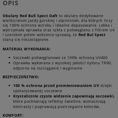
OPIS
Okulary Red Bull Spect Daft
to okulary dedykowane
wielbicielom jazdy górskiej i alpinistom, dla których liczy
się 100% ochrona wzroku i idealne dopasowanie. Lekka i
wytrzymała oprawka oraz szkła z poliwęglanu z filtrem UV
i szerokim polem widzenia sprawią, że
Red Bul Spect
staną się niezastąpione.
MATERIAŁ WYKONANIA:
Soczewki poliwęglanowe ze 100% ochroną UV400
Oprawka wykonana z wysokiej jakości nylonu TR90,
odporna na rozciąganie I wyginanie
BEZPIECZEŃSTWO:
100 % ochrona przed promieniowaniem UV
dzięki
spolaryzowanej soczewce
Krystalicznie czyste widzenie zapewniają soczewki,
które pochłaniają refleksy świetlne, wzmacniają
kontrasty i poprawiają postrzeganie kolorów.
KOMFORT: