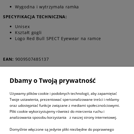
Wygodna i wytrzymała ramka
SPECYFIKACJA TECHNICZNA:
Unisex
Kształt gogli
Logo Red Bull SPECT Eyewear na ramce
EAN:
9009507485137
Dbamy o Twoją prywatność
ZAPISZ SIĘ DO
NEWSLETTERA
Używamy plików cookie i podobnych technologii, aby zapamiętać
Twoje ustawienia, prezentować spersonalizowane treści i reklamy
oraz udostępniać funkcje związane z mediami społecznościowymi.
ZAPISZ SIĘ
Pliki cookie wykorzystujemy również do mierzenia ruchu i
analizowania sposobu korzystania z naszej strony internetowej.
Domyślnie włączone są jedynie pliki niezbędne do poprawnego