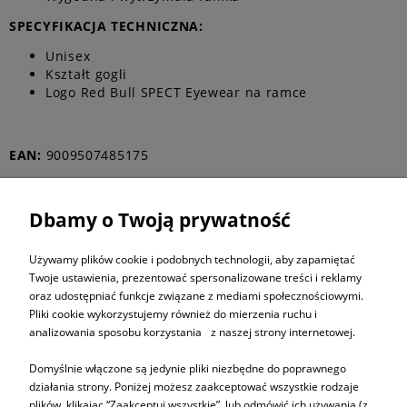
SPECYFIKACJA TECHNICZNA:
Unisex
Kształt gogli
Logo Red Bull SPECT Eyewear na ramce
EAN:
9009507485175
Dbamy o Twoją prywatność
ZAPISZ SIĘ DO
NEWSLETTERA
Używamy plików cookie i podobnych technologii, aby zapamiętać
Twoje ustawienia, prezentować spersonalizowane treści i reklamy
oraz udostępniać funkcje związane z mediami społecznościowymi.
ZAPISZ SIĘ
Pliki cookie wykorzystujemy również do mierzenia ruchu i
analizowania sposobu korzystania z naszej strony internetowej.
Domyślnie włączone są jedynie pliki niezbędne do poprawnego
działania strony. Poniżej możesz zaakceptować wszystkie rodzaje
plików, klikając “Zaakceptuj wszystkie”, lub odmówić ich używania (z