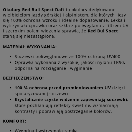
Okulary Red Bull Spect Daft
to okulary dedykowane
wielbicielom jazdy górskiej i alpinistom, dla których liczy
się 100% ochrona wzroku i idealne dopasowanie. Lekka i
wytrzymała oprawka oraz szkła z poliwęglanu z filtrem UV
i szerokim polem widzenia sprawią, że
Red Bul Spect
staną się niezastąpione.
MATERIAŁ WYKONANIA:
Soczewki poliwęglanowe ze 100% ochroną UV400
Oprawka wykonana z wysokiej jakości nylonu TR90,
odporna na rozciąganie I wyginanie
BEZPIECZEŃSTWO:
100 % ochrona przed promieniowaniem UV
dzięki
spolaryzowanej soczewce
Krystalicznie czyste widzenie zapewniają soczewki,
które pochłaniają refleksy świetlne, wzmacniają
kontrasty i poprawiają postrzeganie kolorów.
KOMFORT:
Wygodna i wytrzymała ramka