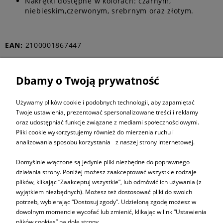
Nakrętki dostępne w kolorach: czarnym,
niebieskim,czerwonym, srebrnym oraz złotym.
EAN:
2100001867447
Dbamy o Twoją prywatność
ZAPISZ SIĘ DO
NEWSLETTERA
Używamy plików cookie i podobnych technologii, aby zapamiętać
Twoje ustawienia, prezentować spersonalizowane treści i reklamy
oraz udostępniać funkcje związane z mediami społecznościowymi.
ZAPISZ SIĘ
Pliki cookie wykorzystujemy również do mierzenia ruchu i
analizowania sposobu korzystania z naszej strony internetowej.
Domyślnie włączone są jedynie pliki niezbędne do poprawnego
działania strony. Poniżej możesz zaakceptować wszystkie rodzaje
plików, klikając “Zaakceptuj wszystkie”, lub odmówić ich używania (z
Informacje
wyjątkiem niezbędnych). Możesz też dostosować pliki do swoich
potrzeb, wybierając “Dostosuj zgody”. Udzieloną zgodę możesz w
dowolnym momencie wycofać lub zmienić, klikając w link “Ustawienia
Pomoc
plików cookies” na dole strony.