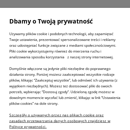
Dbamy o Twoją prywatność
ZAPISZ SIĘ DO
NEWSLETTERA
Używamy plików cookie i podobnych technologii, aby zapamiętać
Twoje ustawienia, prezentować spersonalizowane treści i reklamy
oraz udostępniać funkcje związane z mediami społecznościowymi.
ZAPISZ SIĘ
Pliki cookie wykorzystujemy również do mierzenia ruchu i
analizowania sposobu korzystania z naszej strony internetowej.
Domyślnie włączone są jedynie pliki niezbędne do poprawnego
działania strony. Poniżej możesz zaakceptować wszystkie rodzaje
plików, klikając “Zaakceptuj wszystkie”, lub odmówić ich używania (z
Informacje
wyjątkiem niezbędnych). Możesz też dostosować pliki do swoich
potrzeb, wybierając “Dostosuj zgody”. Udzieloną zgodę możesz w
dowolnym momencie wycofać lub zmienić, klikając w link “Ustawienia
Pomoc
plików cookies” na dole strony.
Szczegóły o używanych przez nas plikach cookie oraz
Sprzedaż produktów
zasadach przetwarzania danych osobowych znajdziesz w
Polityce prywatności.