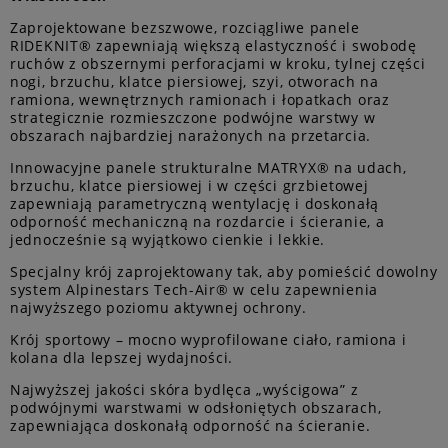
Zaprojektowane bezszwowe, rozciągliwe panele
RIDEKNIT® zapewniają większą elastyczność i swobodę
ruchów z obszernymi perforacjami w kroku, tylnej części
nogi, brzuchu, klatce piersiowej, szyi, otworach na
ramiona, wewnętrznych ramionach i łopatkach oraz
strategicznie rozmieszczone podwójne warstwy w
obszarach najbardziej narażonych na przetarcia.
Innowacyjne panele strukturalne MATRYX® na udach,
brzuchu, klatce piersiowej i w części grzbietowej
zapewniają parametryczną wentylację i doskonałą
odporność mechaniczną na rozdarcie i ścieranie, a
jednocześnie są wyjątkowo cienkie i lekkie.
Specjalny krój zaprojektowany tak, aby pomieścić dowolny
system Alpinestars Tech-Air® w celu zapewnienia
najwyższego poziomu aktywnej ochrony.
Krój sportowy – mocno wyprofilowane ciało, ramiona i
kolana dla lepszej wydajności.
Najwyższej jakości skóra bydlęca „wyścigowa” z
podwójnymi warstwami w odsłoniętych obszarach,
zapewniająca doskonałą odporność na ścieranie.