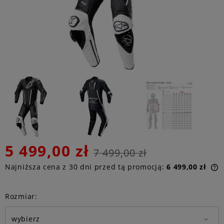
5 499,00 zł
7 499,00 zł
Najniższa cena z 30 dni przed tą promocją:
6 499,00 zł
n
Rozmiar:
p