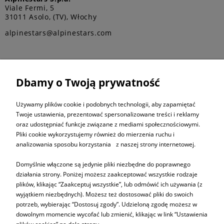
Viale Fermi, 5
31011 Asolo, (TV), Włochy
alpinestars@alpinestars.com
Dbamy o Twoją prywatność
ZAPISZ SIĘ DO
NEWSLETTERA
Używamy plików cookie i podobnych technologii, aby zapamiętać
Twoje ustawienia, prezentować spersonalizowane treści i reklamy
oraz udostępniać funkcje związane z mediami społecznościowymi.
ZAPISZ SIĘ
Pliki cookie wykorzystujemy również do mierzenia ruchu i
analizowania sposobu korzystania z naszej strony internetowej.
Domyślnie włączone są jedynie pliki niezbędne do poprawnego
działania strony. Poniżej możesz zaakceptować wszystkie rodzaje
plików, klikając “Zaakceptuj wszystkie”, lub odmówić ich używania (z
Informacje
wyjątkiem niezbędnych). Możesz też dostosować pliki do swoich
potrzeb, wybierając “Dostosuj zgody”. Udzieloną zgodę możesz w
dowolnym momencie wycofać lub zmienić, klikając w link “Ustawienia
Pomoc