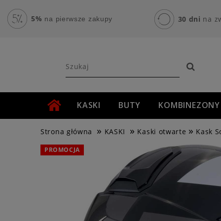
5%
30 dni
na z
na pierwsze zakupy
KASKI
BUTY
KOMBINEZONY
»
»
»
AKCESORIA MOTOCYKLOWE
ROWER
Strona główna
KASKI
Kaski otwarte
Kask S
PROMOCJA