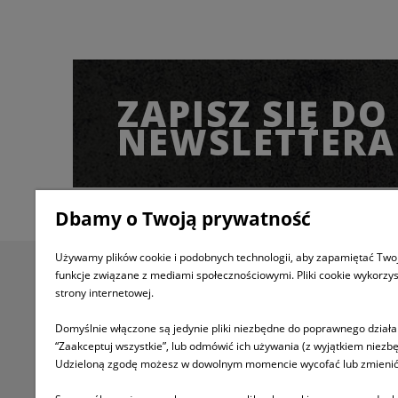
ZAPISZ SIĘ DO
NEWSLETTERA
Dbamy o Twoją prywatność
Używamy plików cookie i podobnych technologii, aby zapamiętać Twoj
funkcje związane z mediami społecznościowymi. Pliki cookie wykorzy
Informacje
Pomoc
strony internetowej.
Informacje o firmie
Jak kupować
Domyślnie włączone są jedynie pliki niezbędne do poprawnego działan
“Zaakceptuj wszystkie”, lub odmówić ich używania (z wyjątkiem niezbę
Regulamin
FAQ
Udzieloną zgodę możesz w dowolnym momencie wycofać lub zmienić, kl
Twoje zamówienia
Polityka prywatno