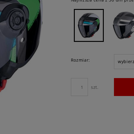
Jeżeli pro
niż 30 dni
cena od m
pojawił si
Rozmiar:
szt.