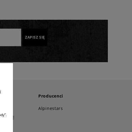
ZAPISZ SIĘ
j
Producenci
i!
Alpinestars
dy”.
STANCE