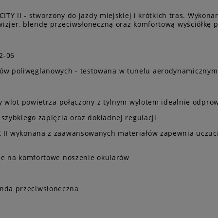
ITY II - stworzony do jazdy miejskiej i krótkich tras. Wykon
izjer, blendę przeciwsłoneczną oraz komfortową wyściółkę p
2-06
ów poliwęglanowych - testowana w tunelu aerodynamicznym
ny wlot powietrza połączony z tylnym wylotem idealnie odpro
szybkiego zapięcia oraz dokładnej regulacji
 II wykonana z zaawansowanych materiałów zapewnia uczuci
one na komfortowe noszenie okularów
nda przeciwsłoneczna