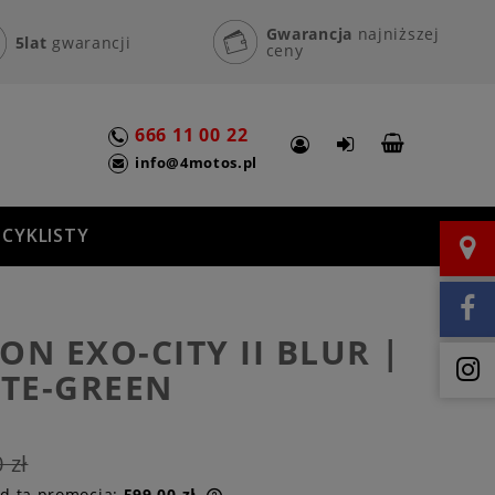
Gwarancja
najniższej
5lat
gwarancji
ceny
666 11 00 22
info@4motos.pl
CYKLISTY
ON EXO-CITY II BLUR |
TE-GREEN
 zł
ed tą promocją:
599,00 zł