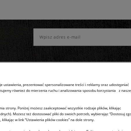
e ustawienia, prezentować spersonalizowane treści i reklamy oraz udostępniać
stujemy również do mierzenia ruchu i analizowania sposobu korzystania z nasze
Sprzedaż produktów
Inne
Dostępność produktów
5 lat gwarancj
ia strony. Poniżej możesz zaakceptować wszystkie rodzaje plików, klikając
dnych). Możesz też dostosować pliki do swoich potrzeb, wybierając “Dostosuj zgo
Wysyłka
Program ASSI
ikając w link “Ustawienia plików cookies” na dole strony.
ści
KUPUJ TANIEJ !