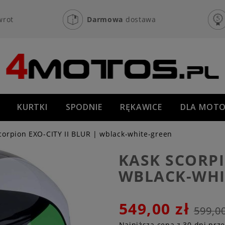
wrot
Darmowa
dostawa
KURTKI
SPODNIE
RĘKAWICE
DLA MOTO
OFF-ROAD
NOWOŚCI
PROMOCJE
corpion EXO-CITY II BLUR | wblack-white-green
KASK SCORPI
WBLACK-WHI
549,00 zł
599,00
Najniższa cena z 30 dni prz