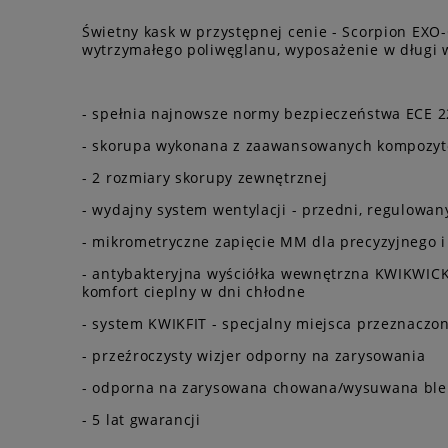
Świetny kask w przystępnej cenie - Scorpion EXO-C
wytrzymałego poliwęglanu, wyposażenie w długi w
- spełnia najnowsze normy bezpieczeństwa ECE 2
- skorupa wykonana z zaawansowanych kompozyt
- 2 rozmiary skorupy zewnętrznej
- wydajny system wentylacji - przedni, regulowa
- mikrometryczne zapięcie MM dla precyzyjnego i 
- antybakteryjna wyściółka wewnętrzna KWIKWICK
komfort cieplny w dni chłodne
- system KWIKFIT - specjalny miejsca przeznacz
- przeźroczysty wizjer odporny na zarysowania
- odporna na zarysowana chowana/wysuwana ble
- 5 lat gwarancji