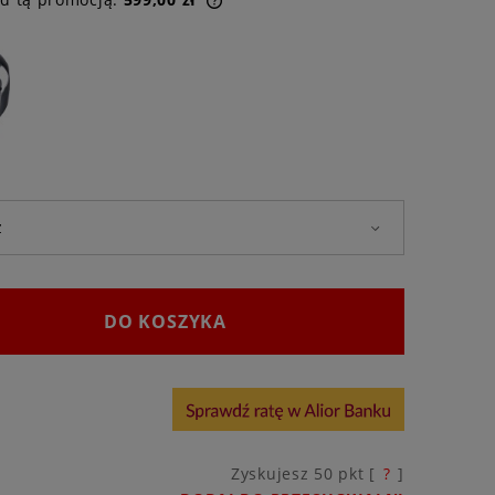
dukt jest sprzedawany krócej
, wyświetlana jest najniższa
omentu, kiedy produkt
ę w sprzedaży.
DO KOSZYKA
Zyskujesz
50
pkt [
?
]