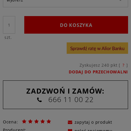
DO KOSZYKA
szt.
Zyskujesz
240
pkt [
?
]
DODAJ DO PRZECHOWALNI
ZADZWOŃ I ZAMÓW:
666 11 00 22
Ocena:
zapytaj o produkt
Producent:
poleć znajomemu