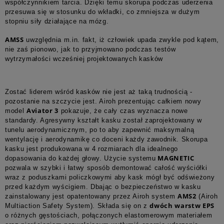
współczynnikiem tarcia. Dzięki temu skorupa podczas uderzenia
przesuwa się w stosunku do wkładki, co zmniejsza w dużym
stopniu siły działające na mózg.
AMSS
uwzględnia m.in. fakt, iż człowiek upada zwykle pod kątem,
nie zaś pionowo, jak to przyjmowano podczas testów
wytrzymałości wcześniej projektowanych kasków
Zostać liderem wśród kasków nie jest aż taką trudnością -
pozostanie na szczycie jest. Airoh prezentując całkiem nowy
Aviator 3
model
pokazuje, że cały czas wyznacza nowe
standardy. Agresywny kształt kasku został zaprojektowany w
tunelu aerodynamicznym, po to aby zapewnić maksymalną
wentylację i aerodynamikę co doceni każdy zawodnik. Skorupa
kasku jest produkowana w 4 rozmiarach dla idealnego
MAGNETIC
dopasowania do każdej głowy. Użycie systemu
pozwala w szybki i łatwy sposób demontować całość wyściółki
wraz z poduszkami policzkowymi aby kask mógł być odświeżony
przed każdym wyścigiem. Dbając o bezpieczeństwo w kasku
AMS2
zainstalowany jest opatentowany przez Airoh system
(Airoh
dwóch warstw EPS
Multiaction Safety System). Składa się on z
o różnych gęstościach, połączonych elastomerowym materiałem