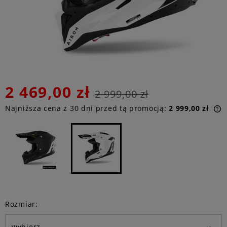
2 469,00 zł
2 999,00 zł
Najniższa cena z 30 dni przed tą promocją:
2 999,00 zł
n
p
Rozmiar: