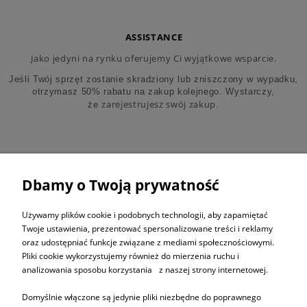
ASSISTANCE
Jako jedyni na rynku oferujemy Ci wyjątkowe wsparcie.
Jeśli Twój sprzęt zostanie skradziony lub zniszczony w wypadku,
otrzymasz 50% rabatu na zakup kolejnego. Wystarczy,
zarejestrujesz swój zakup
że
.
Dbamy o Twoją prywatność
ZAPISZ SIĘ DO
NEWSLETTERA
Używamy plików cookie i podobnych technologii, aby zapamiętać
Twoje ustawienia, prezentować spersonalizowane treści i reklamy
oraz udostępniać funkcje związane z mediami społecznościowymi.
ZAPISZ SIĘ
Pliki cookie wykorzystujemy również do mierzenia ruchu i
analizowania sposobu korzystania z naszej strony internetowej.
Domyślnie włączone są jedynie pliki niezbędne do poprawnego