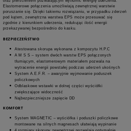
oraz pierścieniem pozwalającym wytłumić energię uderzenia.
Elastomerowe połączenia umożliwiają zewnętrznej warstwie
poruszanie się. Dzięki takiemu rozwiązaniu, w przypadku zderzeń
pod kątem, zewnętrzna warstwa EPS może przesuwać się
zgodnie z kierunkiem uderzenia, redukując ilość energii
przekazywanej bezpośrednio do kasku.
BEZPIECZEŃSTWO
Atestowana skorupa wykonana z kompozytu H.P.C
A M S S – system dwóch warstw EPS połączonych
tłumiącym, elastomerowym materiałem pozwala na
wytracenie energii powstałej podczas uderzeń ukośnych
System A.E.F.R. – awaryjnie wyjmowanie poduszek
policzkowych
Odblaskowe wstawki w dolnej części wyściółki
zwiększające widoczność
Najbezpieczniejsze zapięcie DD
KOMFORT
System MAGNETIC – wyściółka i poduszki policzkowe
montowane na silnych magnesach ułatwiają wypinanie
4 rozmiary skorupy zewnętrznej pozwalają optymalnie