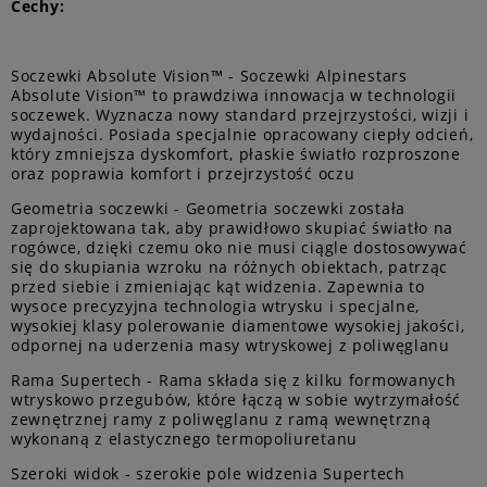
Cechy:
Soczewki Absolute Vision™ - Soczewki Alpinestars
Absolute Vision™ to prawdziwa innowacja w technologii
soczewek. Wyznacza nowy standard przejrzystości, wizji i
wydajności. Posiada specjalnie opracowany ciepły odcień,
który zmniejsza dyskomfort, płaskie światło rozproszone
oraz poprawia komfort i przejrzystość oczu
Geometria soczewki - Geometria soczewki została
zaprojektowana tak, aby prawidłowo skupiać światło na
rogówce, dzięki czemu oko nie musi ciągle dostosowywać
się do skupiania wzroku na różnych obiektach, patrząc
przed siebie i zmieniając kąt widzenia. Zapewnia to
wysoce precyzyjna technologia wtrysku i specjalne,
wysokiej klasy polerowanie diamentowe wysokiej jakości,
odpornej na uderzenia masy wtryskowej z poliwęglanu
Rama Supertech - Rama składa się z kilku formowanych
wtryskowo przegubów, które łączą w sobie wytrzymałość
zewnętrznej ramy z poliwęglanu z ramą wewnętrzną
wykonaną z elastycznego termopoliuretanu
Szeroki widok - szerokie pole widzenia Supertech