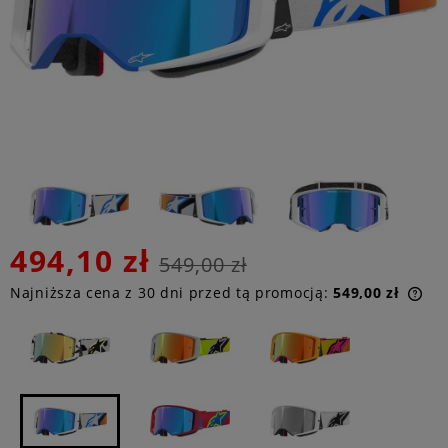
494,10 zł
549,00 zł
Najniższa cena z 30 dni przed tą promocją:
549,00 zł
Jeż
niż
ce
poj