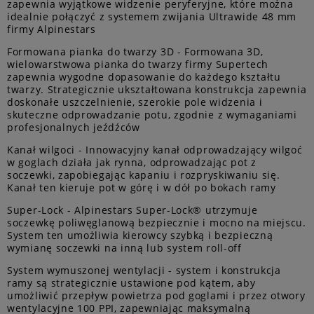
zapewnia wyjątkowe widzenie peryferyjne, które można
idealnie połączyć z systemem zwijania Ultrawide 48 mm
firmy Alpinestars
Formowana pianka do twarzy 3D - Formowana 3D,
wielowarstwowa pianka do twarzy firmy Supertech
zapewnia wygodne dopasowanie do każdego kształtu
twarzy. Strategicznie ukształtowana konstrukcja zapewnia
doskonałe uszczelnienie, szerokie pole widzenia i
skuteczne odprowadzanie potu, zgodnie z wymaganiami
profesjonalnych jeźdźców
Kanał wilgoci - Innowacyjny kanał odprowadzający wilgoć
w goglach działa jak rynna, odprowadzając pot z
soczewki, zapobiegając kapaniu i rozpryskiwaniu się.
Kanał ten kieruje pot w górę i w dół po bokach ramy
Super-Lock - Alpinestars Super-Lock® utrzymuje
soczewkę poliwęglanową bezpiecznie i mocno na miejscu.
System ten umożliwia kierowcy szybką i bezpieczną
wymianę soczewki na inną lub system roll-off
System wymuszonej wentylacji - system i konstrukcja
ramy są strategicznie ustawione pod kątem, aby
umożliwić przepływ powietrza pod goglami i przez otwory
wentylacyjne 100 PPI, zapewniając maksymalną