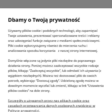
Dbamy o Twoją prywatność
ZAPISZ SIĘ DO
NEWSLETTERA
Używamy plików cookie i podobnych technologii, aby zapamiętać
Twoje ustawienia, prezentować spersonalizowane treści i reklamy
oraz udostępniać funkcje związane z mediami społecznościowymi.
ZAPISZ SIĘ
Pliki cookie wykorzystujemy również do mierzenia ruchu i
analizowania sposobu korzystania z naszej strony internetowej.
Domyślnie włączone są jedynie pliki niezbędne do poprawnego
działania strony. Poniżej możesz zaakceptować wszystkie rodzaje
plików, klikając “Zaakceptuj wszystkie”, lub odmówić ich używania (z
Informacje
wyjątkiem niezbędnych). Możesz też dostosować pliki do swoich
potrzeb, wybierając “Dostosuj zgody”. Udzieloną zgodę możesz w
dowolnym momencie wycofać lub zmienić, klikając w link “Ustawienia
Pomoc
plików cookies” na dole strony.
Szczegóły o używanych przez nas plikach cookie oraz
Sprzedaż produktów
zasadach przetwarzania danych osobowych znajdziesz w
Polityce prywatności.