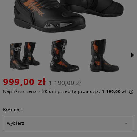
999,00 zł
1 190,00 zł
Najniższa cena z 30 dni przed tą promocją:
1 190,00 zł
n
Rozmiar:
p