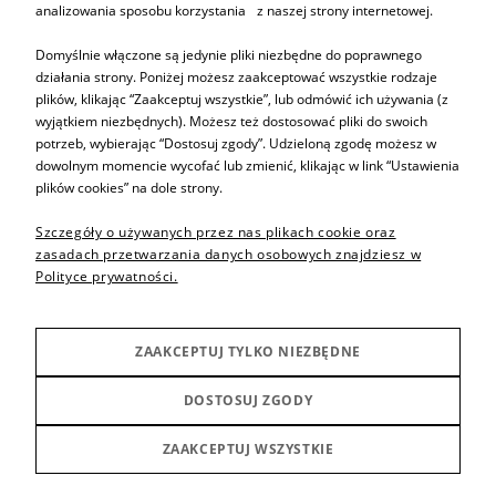
analizowania sposobu korzystania z naszej strony internetowej.
Domyślnie włączone są jedynie pliki niezbędne do poprawnego
działania strony. Poniżej możesz zaakceptować wszystkie rodzaje
plików, klikając “Zaakceptuj wszystkie”, lub odmówić ich używania (z
Informacje
wyjątkiem niezbędnych). Możesz też dostosować pliki do swoich
potrzeb, wybierając “Dostosuj zgody”. Udzieloną zgodę możesz w
dowolnym momencie wycofać lub zmienić, klikając w link “Ustawienia
Pomoc
plików cookies” na dole strony.
Szczegóły o używanych przez nas plikach cookie oraz
Sprzedaż produktów
zasadach przetwarzania danych osobowych znajdziesz w
Polityce prywatności.
Inne
ZAAKCEPTUJ TYLKO NIEZBĘDNE
Producenci
DOSTOSUJ ZGODY
ZAAKCEPTUJ WSZYSTKIE
POKAŻ PEŁNĄ WERSJĘ STRONY
Sklep internetowy Shoper Premium