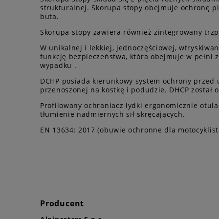
strukturalnej. Skorupa stopy obejmuje ochronę pi
buta.
Skorupa stopy zawiera również zintegrowany trzpi
W unikalnej i lekkiej, jednoczęściowej, wtryski
funkcję bezpieczeństwa, która obejmuje w pełni 
wypadku .
DCHP posiada kierunkowy system ochrony przed ud
przenoszonej na kostkę i podudzie. DHCP został 
Profilowany ochraniacz łydki ergonomicznie otula
tłumienie nadmiernych sił skręcających.
EN 13634: 2017 (obuwie ochronne dla motocyklis
Producent