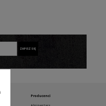
ZAPISZ SIĘ
j
Producenci
i!
Alpinestars