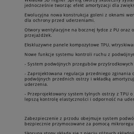
jednocześnie tworząc efekt amortyzacji dla zwię
Ewolucyjna nowa konstrukcja goleni z oknami wen
dla ochrony przed uderzeniami.
Otwory wentylacyjne na bocznej łydce z PU oraz o
przejażdżek.
Ekskluzywne panele kompozytowe TPU, wtryskiwane
Nowe funkcje systemu kontroli ruchu z podwójn
- System podwójnych przegubów przyśrodkowych i 
- Zaprojektowana regulacja przedniego zginania 
podwójnych przednich ostrzy i wkładką amortyzuj
uderzenia.
- Przeprojektowany system tylnych ostrzy z TPU 
lepszą kontrolę elastyczności i odporność na ude
Zabezpieczenie z przodu obejmuje system podwój
bezpiecznie przymocowane za pomocą mikroregulow
Skorupa stopy składa się z pięciu różnych składn