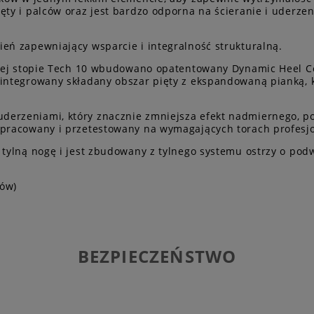
ęty i palców oraz jest bardzo odporna na ścieranie i uderzen
eń zapewniający wsparcie i integralność strukturalną.
wanej stopie Tech 10 wbudowano opatentowany Dynamic Heel C
zintegrowany składany obszar pięty z ekspandowaną pianką, 
erzeniami, który znacznie zmniejsza efekt nadmiernego, po
opracowany i przetestowany na wymagających torach profesj
 tylną nogę i jest zbudowany z tylnego systemu ostrzy o po
tów)
BEZPIECZEŃSTWO