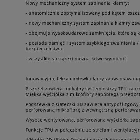
Nowy mechaniczny system zapinania klamry:
- anatomicznie zoptymalizowany pod kątem oszcz
- nowy mechaniczny system zapinania klamry zawi
- obejmuje wysokoudarowe zamknięcia, które są k
- posiada pamięć i system szybkiego zwalniania /
bezpieczeństwa.
- wszystkie sprzączki można łatwo wymienić.
Innowacyjna, lekka cholewka łączy zaawansowaną 
Piszczel zawiera unikalny system ostrzy TPU zap
Miękka wyściółka z mikrofibry zapobiega przedost
Podszewka z siateczki 3D zawiera antypoślizgowy
perforowaną mikrofibrę z wewnętrzną perforowan
Wysoce wentylowana, perforowana wyściółka zape
Funkcje TPU w połączeniu ze strefami wentylacy
Wkładka 3D Higher Spring tworzy skuteczny syst