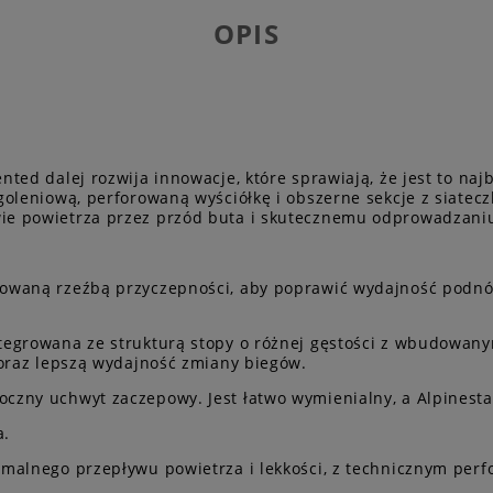
OPIS
ted dalej rozwija innowacje, które sprawiają, że jest to naj
oleniową, perforowaną wyściółkę i obszerne sekcje z siatecz
e powietrza przez przód buta i skutecznemu odprowadzaniu
owaną rzeźbą przyczepności, aby poprawić wydajność podnó
tegrowana ze strukturą stopy o różnej gęstości z wbudowa
 oraz lepszą wydajność zmiany biegów.
zny uchwyt zaczepowy. Jest łatwo wymienialny, a Alpinesta
a.
ymalnego przepływu powietrza i lekkości, z technicznym pe