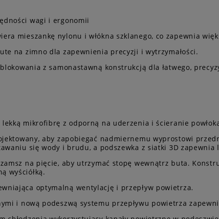
ędności wagi i ergonomii
era mieszankę nylonu i włókna szklanego, co zapewnia więks
ute na zimno dla zapewnienia precyzji i wytrzymałości.
 blokowania z samonastawną konstrukcją dla łatwego, precyzy
lekką mikrofibrę z odporną na uderzenia i ścieranie powłoką
rojektowany, aby zapobiegać nadmiernemu wyprostowi przedni
awaniu się wody i brudu, a podszewka z siatki 3D zapewnia l
 zamsz na pięcie, aby utrzymać stopę wewnątrz buta. Konstr
ą wyściółką.
wniająca optymalną wentylację i przepływ powietrza.
jnymi i nową podeszwą systemu przepływu powietrza zapewni
em chłodzenia wykorzystujący kanały powietrzne w podeszwie