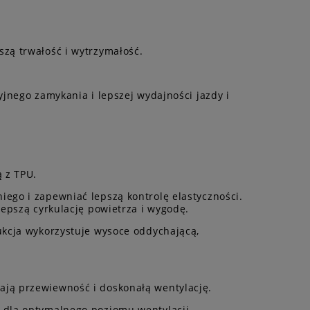
zą trwałość i wytrzymałość.
jnego zamykania i lepszej wydajności jazdy i
 z TPU.
ego i zapewniać lepszą kontrolę elastyczności.
epszą cyrkulację powietrza i wygodę.
ukcja wykorzystuje wysoce oddychającą,
ają przewiewność i doskonałą wentylację.
 dla optymalnego poziomu wentylacji,