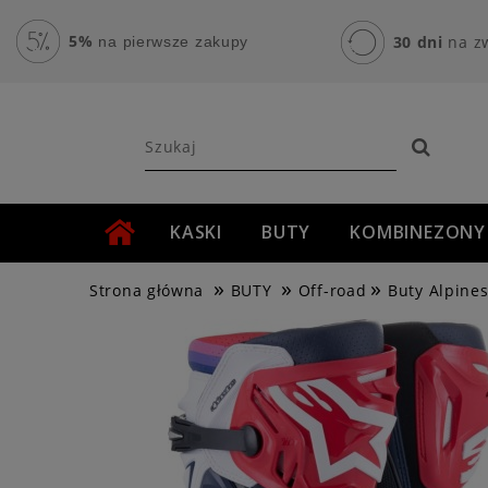
5%
30 dni
na z
na pierwsze zakupy
KASKI
BUTY
KOMBINEZONY
»
»
»
AKCESORIA MOTOCYKLOWE
ROWER
Strona główna
BUTY
Off-road
Buty Alpine