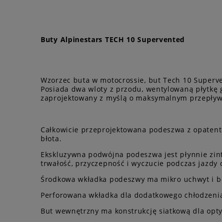
Buty Alpinestars TECH 10 Supervented
Wzorzec buta w motocrossie, but Tech 10 Superven
Posiada dwa wloty z przodu, wentylowaną płytkę g
zaprojektowany z myślą o maksymalnym przepływi
Całkowicie przeprojektowana podeszwa z opatent
błota.
Ekskluzywna podwójna podeszwa jest płynnie zin
trwałość, przyczepność i wyczucie podczas jazdy
Środkowa wkładka podeszwy ma mikro uchwyt i boc
Perforowana wkładka dla dodatkowego chłodzeni
But wewnętrzny ma konstrukcję siatkową dla opt