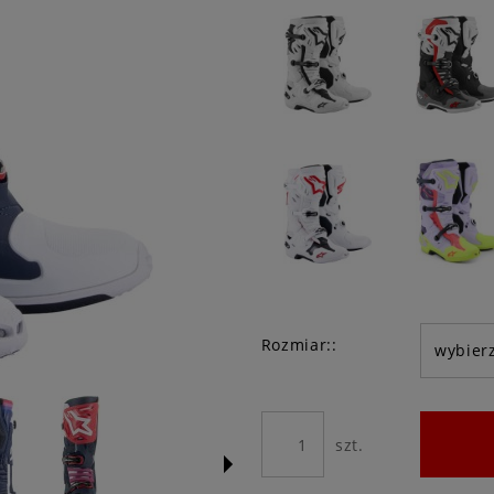
Rozmiar::
szt.