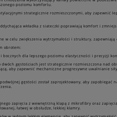
kszonego poziomu komfortu.
tylacyjnymi strategicznie rozmieszczonymi, aby zapewnić le
ddychająca wkładka z siateczki poprawiają komfort i zmniejs
 w celu zwiększenia wytrzymałości i struktury, zapewniają 
ym obrotem:
bocznych dla lepszego poziomu elastyczności i precyzji kont
o dwóch gęstościach jest strategicznie rozmieszczona nad ob
ącą, aby zapewnić mechaniczne progresywne uwalnianie siły 
o podwójnej gęstości został zaprojektowany, aby zapobiegać
rzenia.
nego zapięcia z wewnętrzną klapą z mikrofibry oraz zapięci
anej, łatwej w obsłudze, lekkiej klamry.
ików w jednym lekkim elemencie, aby zapewnić wytrzymałość 