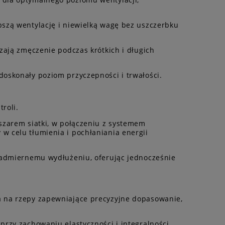
pszą wentylację i niewielką wagę bez uszczerbku
zają zmęczenie podczas krótkich i długich
doskonały poziom przyczepności i trwałości.
roli.
szarem siatki, w połączeniu z systemem
w celu tłumienia i pochłaniania energii
 nadmiernemu wydłużeniu, oferując jednocześnie
a na rzepy zapewniające precyzyjne dopasowanie,
przy zachowaniu elastyczności i integralności