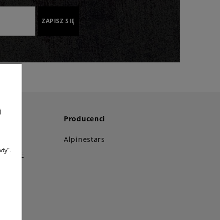
ZAPISZ SIĘ
j
Producenci
i!
Alpinestars
dy”.
STANCE