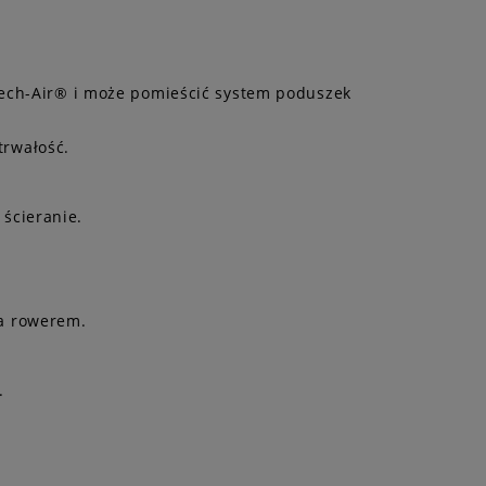
Tech-Air® i może pomieścić system poduszek
trwałość.
ścieranie.
a rowerem.
.