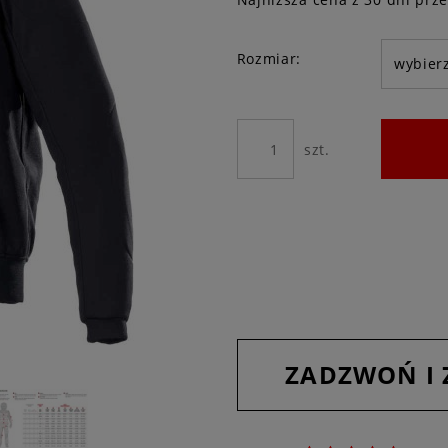
Jeżeli pro
Rozmiar:
niż 30 dni
cena od m
pojawił si
szt.
ZADZWOŃ I