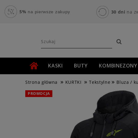
5%
30 dni
na z
na pierwsze zakupy
KASKI
BUTY
KOMBINEZONY
»
»
»
AKCESORIA MOTOCYKLOWE
ROWER
Strona główna
KURTKI
Tekstylne
Bluza / k
PROMOCJA