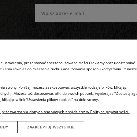
e ustawienia, prezentować spersonalizowane treści i reklamy oraz udostępniać
stujemy również do mierzenia ruchu i analizowania sposobu korzystania z nasze
Sprzedaż produktów
Inne
Dostępność produktów
5 lat gwarancj
ia strony. Poniżej możesz zaakceptować wszystkie rodzaje plików, klikając
dnych). Możesz też dostosować pliki do swoich potrzeb, wybierając “Dostosuj zgo
Wysyłka
Program ASSI
ikając w link “Ustawienia plików cookies” na dole strony.
ści
KUPUJ TANIEJ !
 przetwarzania danych osobowych znajdziesz w Polityce prywatności.
Płatności
Zwroty i reklamacje
GODY
ZAAKCEPTUJ WSZYSTKIE