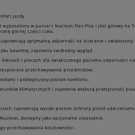
fort jazdy.
t wyposażony w pancerz Nucleon Flex Plus i jest gotowy na 
onę górnej części ciała.
apewniają optymalną odporność na ścieranie i zwiększoną 
otyku bawełnę, zapewnia swobodny wygląd.
okciach i plecach dla zwiększonego poziomu odporności na 
i bezpieczne przechowywanie przedmiotów.
ywiołami i podwyższony poziom komfortu.
arunków klimatycznych i zapewnia większą praktyczność poz
.
kciach zapewniają wysoki poziom ochrony przed uderzeniami
Nucleon, dostępny jako opcjonalne ulepszenie.
go przechowywania kosztowności.