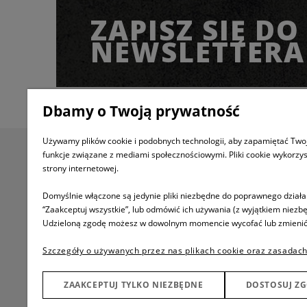
ZAPISZ SIĘ DO
NEWSLETTERA
Dbamy o Twoją prywatność
Używamy plików cookie i podobnych technologii, aby zapamiętać Twoj
funkcje związane z mediami społecznościowymi. Pliki cookie wykorzy
Informacje
Pomoc
strony internetowej.
Informacje o firmie
Jak kupować
Domyślnie włączone są jedynie pliki niezbędne do poprawnego działan
“Zaakceptuj wszystkie”, lub odmówić ich używania (z wyjątkiem niezbę
Regulamin
FAQ
Udzieloną zgodę możesz w dowolnym momencie wycofać lub zmienić, kl
Twoje zamówienia
Polityka prywatno
Szczegóły o używanych przez nas plikach cookie oraz zasadach
Ustawienia konta
Bezpieczeństwo
Przechowalnia
Rozmiary
ZAAKCEPTUJ TYLKO NIEZBĘDNE
DOSTOSUJ Z