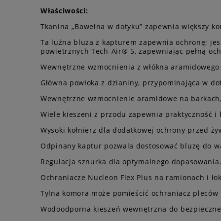
Właściwości:
Tkanina „Bawełna w dotyku” zapewnia większy kom
Ta luźna bluza z kapturem zapewnia ochronę; jes
powietrznych Tech-Air® 5, zapewniając pełną ochr
Wewnętrzne wzmocnienia z włókna aramidowego z
Główna powłoka z dzianiny, przypominająca w d
Wewnętrzne wzmocnienie aramidowe na barkach, ł
Wiele kieszeni z przodu zapewnia praktyczność 
Wysoki kołnierz dla dodatkowej ochrony przed ż
Odpinany kaptur pozwala dostosować bluzę do w
Regulacja sznurka dla optymalnego dopasowania
Ochraniacze Nucleon Flex Plus na ramionach i ło
Tylna komora może pomieścić ochraniacz pleców 
Wodoodporna kieszeń wewnętrzna do bezpieczne