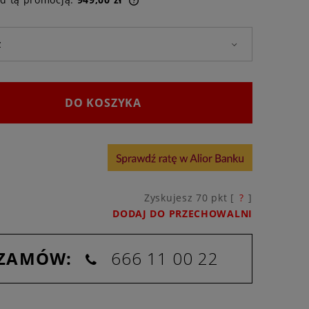
dukt jest sprzedawany krócej
, wyświetlana jest najniższa
omentu, kiedy produkt
ę w sprzedaży.
DO KOSZYKA
Zyskujesz
70
pkt [
?
]
DODAJ DO PRZECHOWALNI
 ZAMÓW:
666 11 00 22