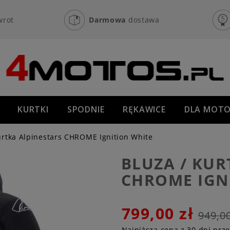
wrot
Darmowa
dostawa
KURTKI
SPODNIE
RĘKAWICE
DLA MOTO
OFF-ROAD
NOWOŚCI
PROMOCJE
urtka Alpinestars CHROME Ignition White
BLUZA / KUR
CHROME IGN
799,00 zł
949,00
Najniższa cena z 30 dni prz