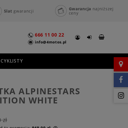
Gwarancja
najniższej
5lat
gwarancji
ceny
666 11 00 22
info@4motos.pl
CYKLISTY
TKA ALPINESTARS
ITION WHITE
 zł
ed tą promocją:
949,00 zł