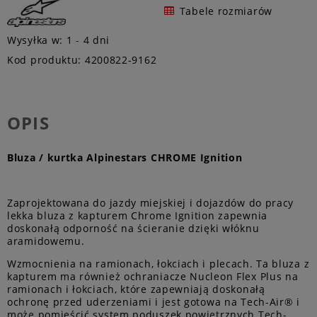
Tabele rozmiarów
Wysyłka w:
1 - 4 dni
Kod produktu:
4200822-9162
OPIS
Bluza / kurtka Alpinestars CHROME Ignition
Zaprojektowana do jazdy miejskiej i dojazdów do pracy
lekka bluza z kapturem Chrome Ignition zapewnia
doskonałą odporność na ścieranie dzięki włóknu
aramidowemu.
Wzmocnienia na ramionach, łokciach i plecach. Ta bluza z
kapturem ma również ochraniacze Nucleon Flex Plus na
ramionach i łokciach, które zapewniają doskonałą
ochronę przed uderzeniami i jest gotowa na Tech-Air® i
może pomieścić system poduszek powietrznych Tech-