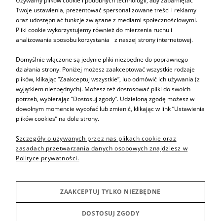
Używamy plików cookie i podobnych technologii, aby zapamiętać
Twoje ustawienia, prezentować spersonalizowane treści i reklamy
oraz udostępniać funkcje związane z mediami społecznościowymi.
ZAPISZ SIĘ
Pliki cookie wykorzystujemy również do mierzenia ruchu i
analizowania sposobu korzystania z naszej strony internetowej.
Domyślnie włączone są jedynie pliki niezbędne do poprawnego
działania strony. Poniżej możesz zaakceptować wszystkie rodzaje
plików, klikając “Zaakceptuj wszystkie”, lub odmówić ich używania (z
Informacje
wyjątkiem niezbędnych). Możesz też dostosować pliki do swoich
potrzeb, wybierając “Dostosuj zgody”. Udzieloną zgodę możesz w
dowolnym momencie wycofać lub zmienić, klikając w link “Ustawienia
Pomoc
plików cookies” na dole strony.
Szczegóły o używanych przez nas plikach cookie oraz
Sprzedaż produktów
zasadach przetwarzania danych osobowych znajdziesz w
Polityce prywatności.
Inne
ZAAKCEPTUJ TYLKO NIEZBĘDNE
Producenci
DOSTOSUJ ZGODY