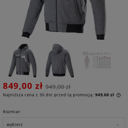
849,00 zł
949,00 zł
Najniższa cena z 30 dni przed tą promocją:
949,00 zł
Jeż
niż
Rozmiar:
ce
poj