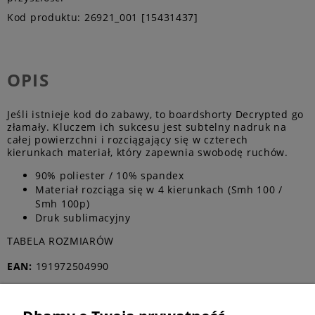
Kod produktu:
26921_001 [15431437]
OPIS
Jeśli istnieje kod do zabawy, to boardshorty Decrypted go
złamały. Kluczem ich sukcesu jest subtelny nadruk na
całej powierzchni i rozciągający się w czterech
kierunkach materiał, który zapewnia swobodę ruchów.
90% poliester / 10% spandex
Materiał rozciąga się w 4 kierunkach (Smh 100 /
Smh 100p)
Druk sublimacyjny
TABELA ROZMIARÓW
EAN:
191972504990