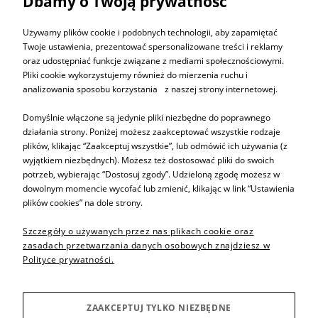
Dbamy o Twoją prywatność
ZAPISZ SIĘ DO
NEWSLETTERA
Używamy plików cookie i podobnych technologii, aby zapamiętać
Twoje ustawienia, prezentować spersonalizowane treści i reklamy
oraz udostępniać funkcje związane z mediami społecznościowymi.
ZAPISZ SIĘ
Pliki cookie wykorzystujemy również do mierzenia ruchu i
analizowania sposobu korzystania z naszej strony internetowej.
Domyślnie włączone są jedynie pliki niezbędne do poprawnego
działania strony. Poniżej możesz zaakceptować wszystkie rodzaje
plików, klikając “Zaakceptuj wszystkie”, lub odmówić ich używania (z
Informacje
wyjątkiem niezbędnych). Możesz też dostosować pliki do swoich
potrzeb, wybierając “Dostosuj zgody”. Udzieloną zgodę możesz w
dowolnym momencie wycofać lub zmienić, klikając w link “Ustawienia
Pomoc
plików cookies” na dole strony.
Szczegóły o używanych przez nas plikach cookie oraz
Sprzedaż produktów
zasadach przetwarzania danych osobowych znajdziesz w
Polityce prywatności.
Inne
ZAAKCEPTUJ TYLKO NIEZBĘDNE