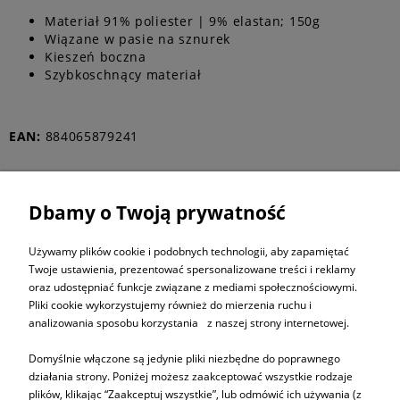
Materiał 91% poliester | 9% elastan; 150g
Wiązane w pasie na sznurek
Kieszeń boczna
Szybkoschnący materiał
EAN:
884065879241
Dbamy o Twoją prywatność
ZAPISZ SIĘ DO
NEWSLETTERA
Używamy plików cookie i podobnych technologii, aby zapamiętać
Twoje ustawienia, prezentować spersonalizowane treści i reklamy
oraz udostępniać funkcje związane z mediami społecznościowymi.
ZAPISZ SIĘ
Pliki cookie wykorzystujemy również do mierzenia ruchu i
analizowania sposobu korzystania z naszej strony internetowej.
Domyślnie włączone są jedynie pliki niezbędne do poprawnego
działania strony. Poniżej możesz zaakceptować wszystkie rodzaje
plików, klikając “Zaakceptuj wszystkie”, lub odmówić ich używania (z