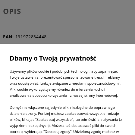
OPIS
EAN:
191972834448
Dbamy o Twoją prywatność
ZAPISZ SIĘ DO
NEWSLETTERA
Używamy plików cookie i podobnych technologii, aby zapamiętać
Twoje ustawienia, prezentować spersonalizowane treści i reklamy
oraz udostępniać funkcje związane z mediami społecznościowymi.
ZAPISZ SIĘ
Pliki cookie wykorzystujemy również do mierzenia ruchu i
analizowania sposobu korzystania z naszej strony internetowej.
Domyślnie włączone są jedynie pliki niezbędne do poprawnego
działania strony. Poniżej możesz zaakceptować wszystkie rodzaje
plików, klikając “Zaakceptuj wszystkie”, lub odmówić ich używania (z
Informacje
wyjątkiem niezbędnych). Możesz też dostosować pliki do swoich
potrzeb, wybierając “Dostosuj zgody”. Udzieloną zgodę możesz w