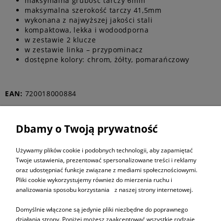
maksymalna grubość tarczy 6mm
maksymalna szerokość tarczy 41,5mm
wykonana z najwyższej jakości stali
kompaktowa, lekka i wodoodporna
w zestawie 2 klucze
w zestawie linka – przypominacz
dostępne kolory: chrom, żółty, pomarańczowy
EAN:
720018000884
Dbamy o Twoją prywatność
ZAPISZ SIĘ DO
NEWSLETTERA
Używamy plików cookie i podobnych technologii, aby zapamiętać
Twoje ustawienia, prezentować spersonalizowane treści i reklamy
oraz udostępniać funkcje związane z mediami społecznościowymi.
ZAPISZ SIĘ
Pliki cookie wykorzystujemy również do mierzenia ruchu i
analizowania sposobu korzystania z naszej strony internetowej.
Domyślnie włączone są jedynie pliki niezbędne do poprawnego
działania strony. Poniżej możesz zaakceptować wszystkie rodzaje