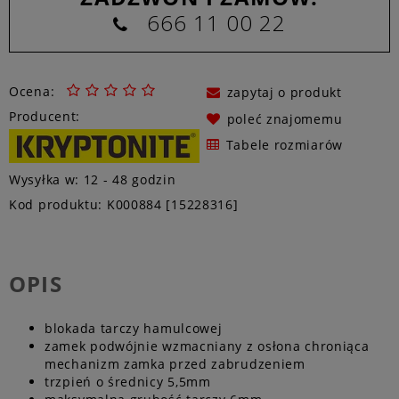
666 11 00 22
Ocena:
zapytaj o produkt
Producent:
poleć znajomemu
Tabele rozmiarów
Wysyłka w:
12 - 48 godzin
Kod produktu:
K000884 [15228316]
OPIS
blokada tarczy hamulcowej
zamek podwójnie wzmacniany z osłona chroniąca
mechanizm zamka przed zabrudzeniem
trzpień o średnicy 5,5mm