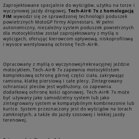
Zaprojektowane specjalnie do wyścigów, użytku na torze i
wyczynowej jazdy drogowej,
Tech-Air® 7x
z homologacją
FIM
wywodzi się ze sprawdzonej technologii poduszek
powietrznych MotoGP firmy Alpinestars. W pełni
autonomiczny, niezależny system poduszek powietrznych
dla motocyklistów został zaprojektowany z myślą o
wyścigach, oferując kierowcom opływową, niskoprofilową
i wysoce wentylowaną ochronę Tech-Air®.
Opracowany z myślą o wyczynowej/rekreacyjnej jeździe
motocyklem, Tech-Air® 7x zapewnia motocyklistom
kompleksową ochronę górnej części ciała, zakrywając
ramiona, klatkę piersiową i całe plecy. Zintegrowany
ochraniacz pleców jest wydłużony, co zapewnia
dodatkową ochronę kości ogonowej. Tech-Air® 7x może
być używany jako samodzielny system lub jako
zintegrowany system w kompatybilnym kombinezonie lub
kurtce. System przeznaczony jest do wyścigów na torach
zamkniętych, a także do jazdy szosowej i lekkiej jazdy
terenowej.