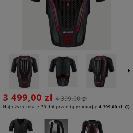
3 499,00 zł
4 399,00 zł
Najniższa cena z 30 dni przed tą promocją:
4 399,00 zł
n
p