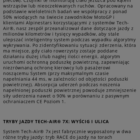
pleców). Czujniki te monitorują ciało jeźdźca pod kątem
wstrząsów lub nieoczekiwanych ruchów. Opracowany na
podstawie wieloletnich badań we współpracy z ponad
50% wiodących na świecie zawodników MotoGP i
klientami Alpinestars korzystającymi z systemów Tech-
Air®, nasz zespół przeanalizował dane dotyczące jazdy z
milionów kilometrów i tysięcy wypadków, aby stale
ulepszać inteligentny system podczas wypadku algorytmy
wykrywania. Po zidentyfikowaniu sytuacji zderzenia, która
ma miejsce, gdy ciało rowerzysty zostaje poddane
działaniu dużej i/lub nagłej ilości energii, algorytm
uruchomi ochronną poduszkę powietrzną, zapewniając
niezrównaną ochronę kierowcy lub pasażerowi
noszącemu System (przy maksymalnym czasie
napełniania 44 ms, w zależności od objętości poduszki
powietrznej). Absorpcja uderzeń podczas noszenia
napełnionej poduszki powietrznej powoduje zmniejszenie
siły uderzenia nawet o 90% w porównaniu z pasywnym
ochraniaczem CE Poziom 1.
TRYBY JAZDY TECH-AIR® 7X: WYŚCIG I ULICA
System Tech-Air® 7x jest fabrycznie wyposażony w dwa
różne tryby jazdy: tryb RACE do jazdy na torach