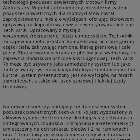
technologii poduszek powietrznych MotoGP firmy
Alpinestars. W pełni autonomiczny, niezależny system
poduszek powietrznych dla motocyklistów został
zaprojektowany z myślą o wyścigach, oferując kierowcom
opływową, niskoprofilową i wysoce wentylowaną ochronę
Tech-Air®. Opracowany z myślą o
wyczynowej/rekreacyjnej jeździe motocyklem, Tech-Air®
7x zapewnia motocyklistom kompleksową ochronę górnej
części ciała, zakrywając ramiona, klatkę piersiową i całe
plecy. Zintegrowany ochraniacz pleców jest wydłużony, co
zapewnia dodatkową ochronę kości ogonowej. Tech-Air®
7x może być używany jako samodzielny system lub jako
zintegrowany system w kompatybilnym kombinezonie lub
kurtce. System przeznaczony jest do wyścigów na torach
zamkniętych, a także do jazdy szosowej i lekkiej jazdy
terenowej.
Najnowocześniejszy, nadający się do noszenia system
poduszek powietrznych Tech-Air® 7x jest wyposażony w
aktywny system elektroniczny składający się z dwunastu
zintegrowanych czujników: 3 trójosiowe akcelerometry (1
umieszczony na ochraniaczu pleców i 2 na ramionach)
oraz 1 trójosiowy żyroskop (umieszczony w ochraniaczu