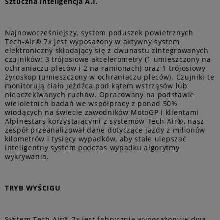
Sztuczna inteligencja A.I.
Najnowocześniejszy, system poduszek powietrznych
Tech-Air® 7x jest wyposażony w aktywny system
elektroniczny składający się z dwunastu zintegrowanych
czujników: 3 trójosiowe akcelerometry (1 umieszczony na
ochraniaczu pleców i 2 na ramionach) oraz 1 trójosiowy
żyroskop (umieszczony w ochraniaczu pleców). Czujniki te
monitorują ciało jeźdźca pod kątem wstrząsów lub
nieoczekiwanych ruchów. Opracowany na podstawie
wieloletnich badań we współpracy z ponad 50%
wiodących na świecie zawodników MotoGP i klientami
Alpinestars korzystającymi z systemów Tech-Air®, nasz
zespół przeanalizował dane dotyczące jazdy z milionów
kilometrów i tysięcy wypadków, aby stale ulepszać
inteligentny system podczas wypadku algorytmy
wykrywania.
TRYB WYŚCIGU
System Tech-Air® 7x jest fabrycznie wyposażony w dwa