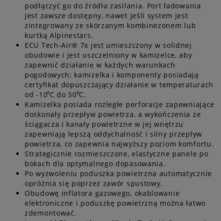
podłączyć go do źródła zasilania. Port ładowania
jest zawsze dostępny, nawet jeśli system jest
zintegrowany ze skórzanym kombinezonem lub
kurtką Alpinestars.
ECU Tech-Air® 7x jest umieszczony w solidnej
obudowie i jest uszczelniony w kamizelce, aby
zapewnić działanie w każdych warunkach
pogodowych; kamizelka i komponenty posiadają
certyfikat dopuszczający działanie w temperaturach
od -10⁰C do 50⁰C.
Kamizelka posiada rozległe perforacje zapewniające
doskonały przepływ powietrza, a wykończenia ze
ściągacza i kanały powietrzne w jej wnętrzu
zapewniają lepszą oddychalność i silny przepływ
powietrza, co zapewnia najwyższy poziom komfortu.
Strategicznie rozmieszczone, elastyczne panele po
bokach dla optymalnego dopasowania.
Po wyzwoleniu poduszka powietrzna automatycznie
opróżnia się poprzez zawór spustowy.
Obudowę inflatora gazowego, okablowanie
elektroniczne i poduszkę powietrzną można łatwo
zdemontować.