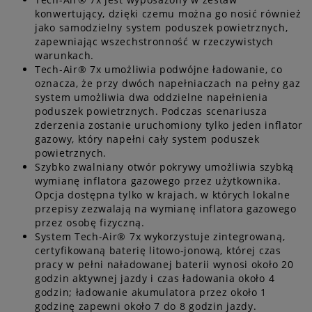
konwertujący, dzięki czemu można go nosić również
jako samodzielny system poduszek powietrznych,
zapewniając wszechstronność w rzeczywistych
warunkach.
Tech-Air® 7x umożliwia podwójne ładowanie, co
oznacza, że przy dwóch napełniaczach na pełny gaz
system umożliwia dwa oddzielne napełnienia
poduszek powietrznych. Podczas scenariusza
zderzenia zostanie uruchomiony tylko jeden inflator
gazowy, który napełni cały system poduszek
powietrznych.
Szybko zwalniany otwór pokrywy umożliwia szybką
wymianę inflatora gazowego przez użytkownika.
Opcja dostępna tylko w krajach, w których lokalne
przepisy zezwalają na wymianę inflatora gazowego
przez osobę fizyczną.
System Tech-Air® 7x wykorzystuje zintegrowaną,
certyfikowaną baterię litowo-jonową, której czas
pracy w pełni naładowanej baterii wynosi około 20
godzin aktywnej jazdy i czas ładowania około 4
godzin; ładowanie akumulatora przez około 1
godzinę zapewni około 7 do 8 godzin jazdy.