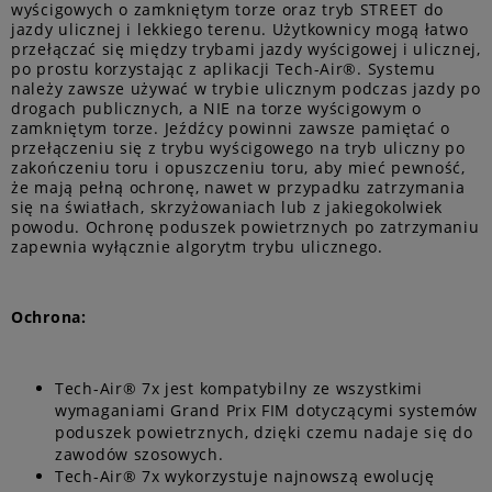
wyścigowych o zamkniętym torze oraz tryb STREET do
jazdy ulicznej i lekkiego terenu. Użytkownicy mogą łatwo
przełączać się między trybami jazdy wyścigowej i ulicznej,
po prostu korzystając z aplikacji Tech-Air®. Systemu
należy zawsze używać w trybie ulicznym podczas jazdy po
drogach publicznych, a NIE na torze wyścigowym o
zamkniętym torze. Jeźdźcy powinni zawsze pamiętać o
przełączeniu się z trybu wyścigowego na tryb uliczny po
zakończeniu toru i opuszczeniu toru, aby mieć pewność,
że mają pełną ochronę, nawet w przypadku zatrzymania
się na światłach, skrzyżowaniach lub z jakiegokolwiek
powodu. Ochronę poduszek powietrznych po zatrzymaniu
zapewnia wyłącznie algorytm trybu ulicznego.
Ochrona:
Tech-Air® 7x jest kompatybilny ze wszystkimi
wymaganiami Grand Prix FIM dotyczącymi systemów
poduszek powietrznych, dzięki czemu nadaje się do
zawodów szosowych.
Tech-Air® 7x wykorzystuje najnowszą ewolucję