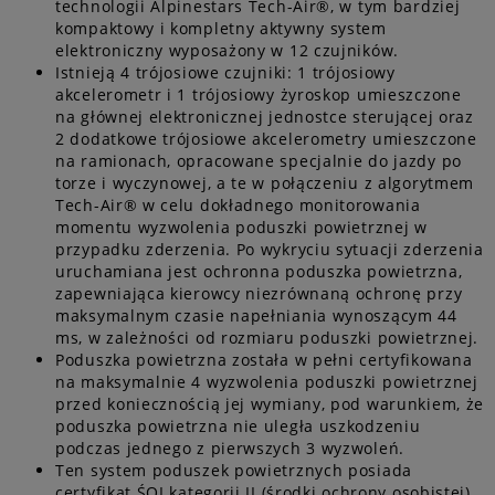
technologii Alpinestars Tech-Air®, w tym bardziej
kompaktowy i kompletny aktywny system
elektroniczny wyposażony w 12 czujników.
Istnieją 4 trójosiowe czujniki: 1 trójosiowy
akcelerometr i 1 trójosiowy żyroskop umieszczone
na głównej elektronicznej jednostce sterującej oraz
2 dodatkowe trójosiowe akcelerometry umieszczone
na ramionach, opracowane specjalnie do jazdy po
torze i wyczynowej, a te w połączeniu z algorytmem
Tech-Air® w celu dokładnego monitorowania
momentu wyzwolenia poduszki powietrznej w
przypadku zderzenia. Po wykryciu sytuacji zderzenia
uruchamiana jest ochronna poduszka powietrzna,
zapewniająca kierowcy niezrównaną ochronę przy
maksymalnym czasie napełniania wynoszącym 44
ms, w zależności od rozmiaru poduszki powietrznej.
Poduszka powietrzna została w pełni certyfikowana
na maksymalnie 4 wyzwolenia poduszki powietrznej
przed koniecznością jej wymiany, pod warunkiem, że
poduszka powietrzna nie uległa uszkodzeniu
podczas jednego z pierwszych 3 wyzwoleń.
Ten system poduszek powietrznych posiada
certyfikat ŚOI kategorii II (środki ochrony osobistej)