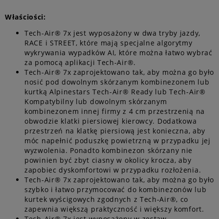
Właściości:
Tech-Air® 7x jest wyposażony w dwa tryby jazdy,
RACE i STREET, które mają specjalne algorytmy
wykrywania wypadków AI, które można łatwo wybrać
za pomocą aplikacji Tech-Air®.
Tech-Air® 7x zaprojektowano tak, aby można go było
nosić pod dowolnym skórzanym kombinezonem lub
kurtką Alpinestars Tech-Air® Ready lub Tech-Air®
Kompatybilny lub dowolnym skórzanym
kombinezonem innej firmy z 4 cm przestrzenią na
obwodzie klatki piersiowej kierowcy. Dodatkowa
przestrzeń na klatkę piersiową jest konieczna, aby
móc napełnić poduszkę powietrzną w przypadku jej
wyzwolenia. Ponadto kombinezon skórzany nie
powinien być zbyt ciasny w okolicy krocza, aby
zapobiec dyskomfortowi w przypadku rozłożenia.
Tech-Air® 7x zaprojektowano tak, aby można go było
szybko i łatwo przymocować do kombinezonów lub
kurtek wyścigowych zgodnych z Tech-Air®, co
zapewnia większą praktyczność i większy komfort.
Tech-Air® 7x jest wyposażony w zestaw