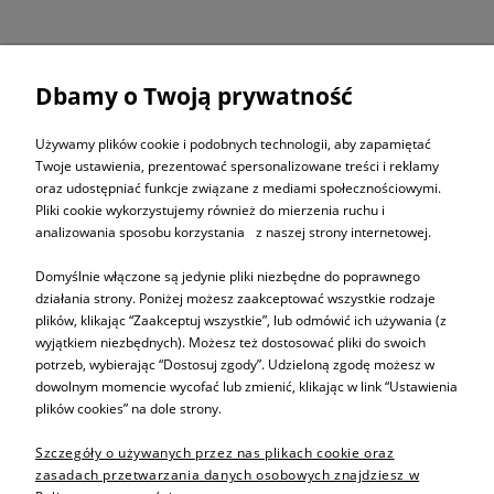
Dbamy o Twoją prywatność
ZAPISZ SIĘ DO
NEWSLETTERA
Używamy plików cookie i podobnych technologii, aby zapamiętać
Twoje ustawienia, prezentować spersonalizowane treści i reklamy
oraz udostępniać funkcje związane z mediami społecznościowymi.
ZAPISZ SIĘ
Pliki cookie wykorzystujemy również do mierzenia ruchu i
analizowania sposobu korzystania z naszej strony internetowej.
Domyślnie włączone są jedynie pliki niezbędne do poprawnego
działania strony. Poniżej możesz zaakceptować wszystkie rodzaje
plików, klikając “Zaakceptuj wszystkie”, lub odmówić ich używania (z
Informacje
wyjątkiem niezbędnych). Możesz też dostosować pliki do swoich
potrzeb, wybierając “Dostosuj zgody”. Udzieloną zgodę możesz w
dowolnym momencie wycofać lub zmienić, klikając w link “Ustawienia
Pomoc
plików cookies” na dole strony.
Szczegóły o używanych przez nas plikach cookie oraz
Sprzedaż produktów
zasadach przetwarzania danych osobowych znajdziesz w