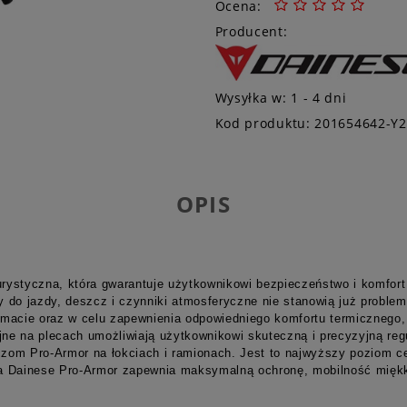
Ocena:
Producent:
Wysyłka w:
1 - 4 dni
Kod produktu:
201654642-Y2
OPIS
ystyczna, która gwarantuje użytkownikowi bezpieczeństwo i komfort 
y do jazdy, deszcz i czynniki atmosferyczne nie stanowią już probl
imacie oraz w celu zapewnienia odpowiedniego komfortu termicznego
yjne na plecach umożliwiają użytkownikowi skuteczną i precyzyjną re
om Pro-Armor na łokciach i ramionach. Jest to najwyższy poziom cer
gia Dainese Pro-Armor zapewnia maksymalną ochronę, mobilność miękki