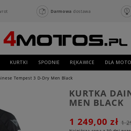
wrot
Darmowa
dostawa
KURTKI
SPODNIE
RĘKAWICE
DLA MOTO
OFF-ROAD
NOWOŚCI
PROMOCJE
ainese Tempest 3 D-Dry Men Black
KURTKA DAIN
MEN BLACK
1 249,00 zł
1 2
Najniższa cena z 30 dni prz