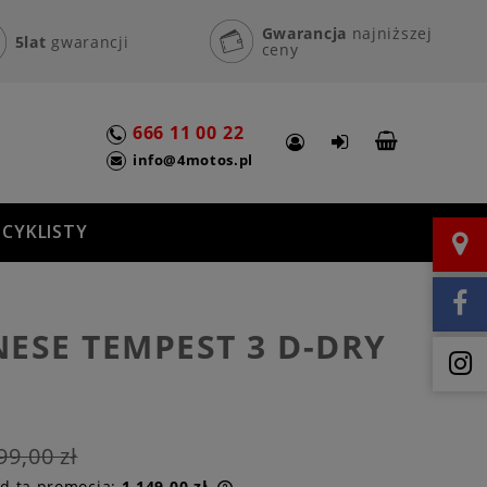
Gwarancja
najniższej
5lat
gwarancji
ceny
666 11 00 22
info@4motos.pl
CYKLISTY
ESE TEMPEST 3 D-DRY
99,00 zł
ed tą promocją:
1 149,00 zł