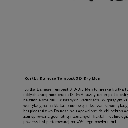
Kurtka Dainese Tempest 3 D-Dry Men
Kurtka Dainese Tempest 3 D-Dry Men to męska kurtka tur
oddychającej membranie D-Dry® każdy dzień jest idealn
najzimniejsze dni i w każdych warunkach. W gorącym kl
wentylacyjne na klatce piersiowej i dwa zamki wentylac
bezpieczeństwa Dainese są zapewnione dzięki ochraniacz
Zainspirowana geometrią naturalnych fraktali, technolo
powierzchni perforowanej na 40% jego powierzchni.