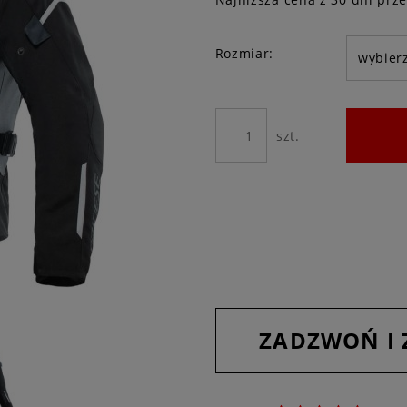
Jeżeli p
Rozmiar:
niż 30 d
cena od
pojawił 
szt.
ZADZWOŃ I