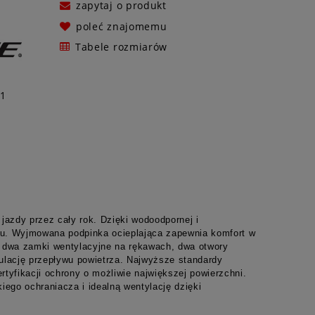
zapytaj o produkt
poleć znajomemu
Tabele rozmiarów
1
jazdy przez cały rok. Dzięki wodoodpornej i
emu. Wyjmowana podpinka ocieplająca zapewnia komfort w
, dwa zamki wentylacyjne na rękawach, dwa otwory
gulację przepływu powietrza. Najwyższe standardy
tyfikacji ochrony o możliwie największej powierzchni.
ego ochraniacza i idealną wentylację dzięki