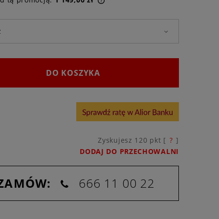
rodukt jest sprzedawany krócej
ni, wyświetlana jest najniższa
 momentu, kiedy produkt
się w sprzedaży.
DO KOSZYKA
Zyskujesz
120
pkt [
?
]
DODAJ DO PRZECHOWALNI
 ZAMÓW:
666 11 00 22