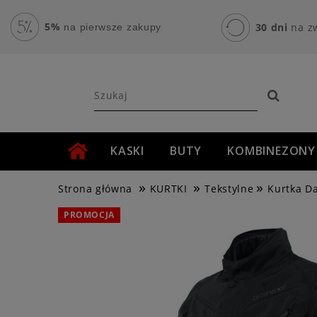
5%
30 dni
na z
na pierwsze zakupy
KASKI
BUTY
KOMBINEZONY
»
»
»
AKCESORIA MOTOCYKLOWE
ROWER
Strona główna
KURTKI
Tekstylne
Kurtka D
PROMOCJA