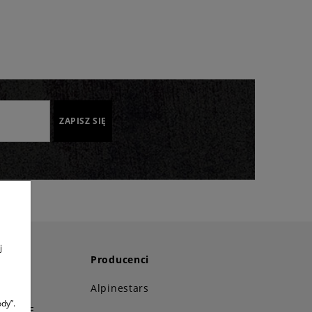
ZAPISZ SIĘ
j
Producenci
i!
Alpinestars
dy”.
STANCE