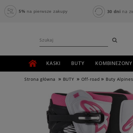
5%
30 dni
na z
na pierwsze zakupy
KASKI
BUTY
KOMBINEZONY
»
»
»
AKCESORIA MOTOCYKLOWE
ROWER
Strona główna
BUTY
Off-road
Buty Alpines