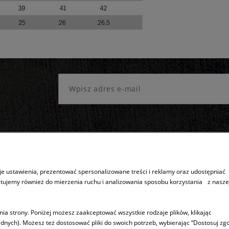
e ustawienia, prezentować spersonalizowane treści i reklamy oraz udostępniać
stujemy również do mierzenia ruchu i analizowania sposobu korzystania z nasze
Sprzedaż produktów
Inne
Dostępność produktów
5 lat gwarancj
ia strony. Poniżej możesz zaakceptować wszystkie rodzaje plików, klikając
dnych). Możesz też dostosować pliki do swoich potrzeb, wybierając “Dostosuj zgo
Wysyłka
Program ASSI