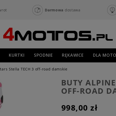
wrot
Darmowa
dostawa
KURTKI
SPODNIE
RĘKAWICE
DLA MOTO
OFF-ROAD
NOWOŚCI
PROMOCJE
tars Stella TECH 3 off-road damskie
BUTY ALPINE
OFF-ROAD D
998,00 zł