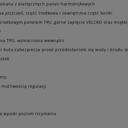
ykonana z elastycznych paneli harmonijkowych
a piszczeli, część środkowa i zewnętrzna część kostki
e środkowym panelem TPU, górne zapięcie VELCRO oraz miękki
U
wana TPU, wzmocniona wewnątrz
ści buta zabezpiecza przed przedostaniem się wody i brudu 
ostek
mry
 możliwością regulacji
a wysoki poziom trzymania