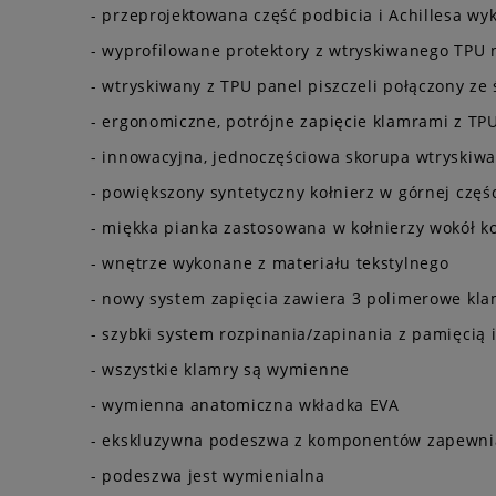
- przeprojektowana część podbicia i Achillesa w
- wyprofilowane protektory z wtryskiwanego TPU n
- wtryskiwany z TPU panel piszczeli połączony z
- ergonomiczne, potrójne zapięcie klamrami z TP
- innowacyjna, jednoczęściowa skorupa wtryski
- powiększony syntetyczny kołnierz w górnej czę
- miękka pianka zastosowana w kołnierzy wokół k
- wnętrze wykonane z materiału tekstylnego
- nowy system zapięcia zawiera 3 polimerowe kla
- szybki system rozpinania/zapinania z pamięcią i
- wszystkie klamry są wymienne
- wymienna anatomiczna wkładka EVA
- ekskluzywna podeszwa z komponentów zapewni
- podeszwa jest wymienialna