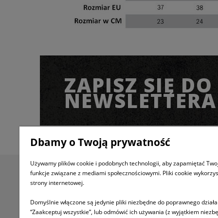
ZAPISZ SIĘ DO
NEWSLETTERA
Dbamy o Twoją prywatność
Używamy plików cookie i podobnych technologii, aby zapamiętać Twoj
funkcje związane z mediami społecznościowymi. Pliki cookie wykorzy
Informacje
Pomoc
strony internetowej.
Informacje o firmie
Jak kupować
Domyślnie włączone są jedynie pliki niezbędne do poprawnego działan
“Zaakceptuj wszystkie”, lub odmówić ich używania (z wyjątkiem niezbę
Regulamin
FAQ