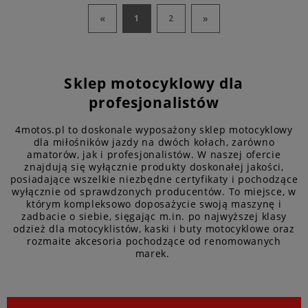
«
»
1
2
Sklep motocyklowy dla
profesjonalistów
4motos.pl to doskonale wyposażony sklep motocyklowy
dla miłośników jazdy na dwóch kołach, zarówno
amatorów, jak i profesjonalistów. W naszej ofercie
znajdują się wyłącznie produkty doskonałej jakości,
posiadające wszelkie niezbędne certyfikaty i pochodzące
wyłącznie od sprawdzonych producentów. To miejsce, w
którym kompleksowo doposażycie swoją maszynę i
zadbacie o siebie, sięgając m.in. po najwyższej klasy
odzież dla motocyklistów, kaski i buty motocyklowe oraz
rozmaite akcesoria pochodzące od renomowanych
marek.