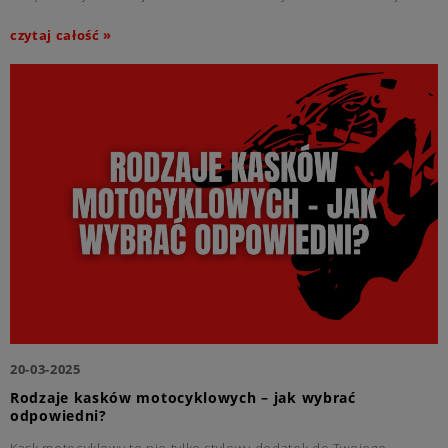
wygodnej rozmowy, co zwiększa bezpieczeństwo oraz komfort
podróży.
czytaj całość »
20-03-2025
Rodzaje kasków motocyklowych – jak wybrać
odpowiedni?