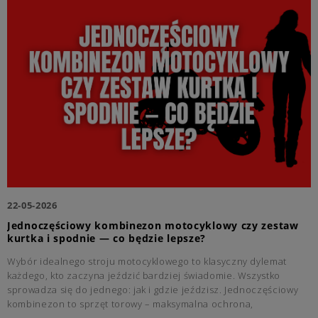
22-05-2026
Jednoczęściowy kombinezon motocyklowy czy zestaw
kurtka i spodnie — co będzie lepsze?
Wybór idealnego stroju motocyklowego to klasyczny dylemat
każdego, kto zaczyna jeździć bardziej świadomie. Wszystko
sprowadza się do jednego: jak i gdzie jeździsz. Jednoczęściowy
kombinezon to sprzęt torowy – maksymalna ochrona,