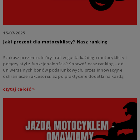
15-07-2025
Jaki prezent dla motocyklisty? Nasz ranking
Szukasz prezentu, który trafi w gusta każdego motocyklisty i
połączy styl z funkcjonalnością? Sprawdź nasz ranking – od
uniwersalnych bonów podarunkowych, przez innowacyjne
ochraniacze i akcesoria, aż po praktyczne dodatki na każdą
pogodę. Zainspiruj się i podaruj wolność wyboru na dwa kółka!
czytaj całość »