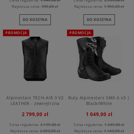
Cena regularna:
1 349,00 zł
Cena regularna:
2 599,00 zł
Najniższa cena:
999,00 zł
Najniższa cena:
1 999,00 zł
DO KOSZYKA
DO KOSZYKA
PROMOCJA
PROMOCJA
Alpinestars TECH-AIR 3 V2
Buty Alpinestars SMX-6 v3 |
LEATHER - zewnętrzna
Black/White
poduszka powietrzna
2 799,00 zł
1 049,00 zł
Cena regularna:
3 199,00 zł
Cena regularna:
1 249,00 zł
Najniższa cena:
2 699,00 zł
Najniższa cena:
1 149,00 zł