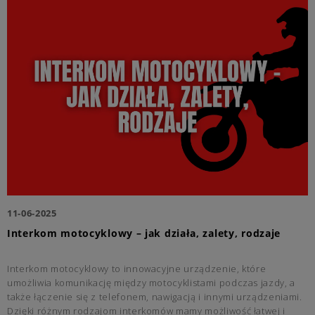
11-06-2025
Interkom motocyklowy – jak działa, zalety, rodzaje
Interkom motocyklowy to innowacyjne urządzenie, które
umożliwia komunikację między motocyklistami podczas jazdy, a
także łączenie się z telefonem, nawigacją i innymi urządzeniami.
Dzięki różnym rodzajom interkomów mamy możliwość łatwej i