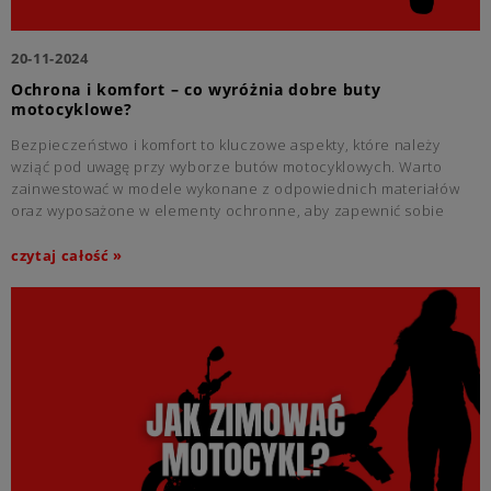
20-11-2024
Ochrona i komfort – co wyróżnia dobre buty
motocyklowe?
Bezpieczeństwo i komfort to kluczowe aspekty, które należy
wziąć pod uwagę przy wyborze butów motocyklowych. Warto
zainwestować w modele wykonane z odpowiednich materiałów
oraz wyposażone w elementy ochronne, aby zapewnić sobie
długotrwałe i wygodne użytkowanie obuwia podczas jazdy.
czytaj całość »