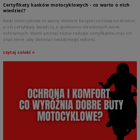
Certyfikaty kasków motocyklowych - co warto o nich
wiedzieć?
Kaski motocyklowe to ważny element bezpieczeństwa na drodze,
a ich certyfikaty świadczą o spełnieniu określonych norm
ochronnych. Warto poznać różne rodzaje certyfikatów oraz ich
znaczenie, aby dokonać świadomego wyboru.
czytaj całość »