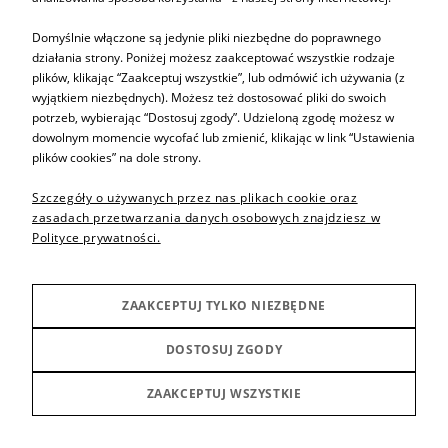
Domyślnie włączone są jedynie pliki niezbędne do poprawnego
działania strony. Poniżej możesz zaakceptować wszystkie rodzaje
plików, klikając “Zaakceptuj wszystkie”, lub odmówić ich używania (z
wyjątkiem niezbędnych). Możesz też dostosować pliki do swoich
potrzeb, wybierając “Dostosuj zgody”. Udzieloną zgodę możesz w
dowolnym momencie wycofać lub zmienić, klikając w link “Ustawienia
plików cookies” na dole strony.
17-09-2024
Szczegóły o używanych przez nas plikach cookie oraz
Jaką kominiarkę motocyklową wybrać na lato a jaką na
zasadach przetwarzania danych osobowych znajdziesz w
zimę?
Polityce prywatności.
Jazda motocyklem to niezwykłe doświadczenie dla każdego, kto
po raz pierwszy jej doświadczy. Aby jednak była zawsze
przyjemna, wymaga odpowiedniego przygotowania, między
ZAAKCEPTUJ TYLKO NIEZBĘDNE
innymi specjalnego ubioru dostosowanego do pory roku. Jednym
z ważnych elementów jest kominiarka motocyklowa. Jaki model
DOSTOSUJ ZGODY
wybrać na lato, a jaki na zimę?
czytaj całość »
ZAAKCEPTUJ WSZYSTKIE