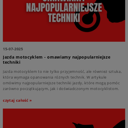
15-07-2025
Jazda motocyklem - omawiamy najpopularniejsze
techniki
Jazda motocyklem to nie tylko przyjemność, ale również sztuka,
która wymaga opanowania różnych technik. W artykule
omówimy najpopularniejsze techniki jazdy, które mogą pomóc
zarówno początkującym, jak i doświadczonym motocyklistom.
Przekonaj się, jak poprawić swoje umiejętności i czerpać jeszcze
więcej radości z jazdy!
czytaj całość »