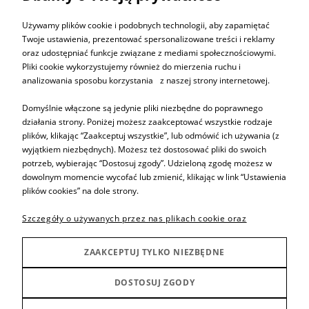
ZAPISZ SIĘ
Używamy plików cookie i podobnych technologii, aby zapamiętać
Twoje ustawienia, prezentować spersonalizowane treści i reklamy
oraz udostępniać funkcje związane z mediami społecznościowymi.
Pliki cookie wykorzystujemy również do mierzenia ruchu i
analizowania sposobu korzystania z naszej strony internetowej.
Informacje
Domyślnie włączone są jedynie pliki niezbędne do poprawnego
działania strony. Poniżej możesz zaakceptować wszystkie rodzaje
plików, klikając “Zaakceptuj wszystkie”, lub odmówić ich używania (z
Pomoc
wyjątkiem niezbędnych). Możesz też dostosować pliki do swoich
potrzeb, wybierając “Dostosuj zgody”. Udzieloną zgodę możesz w
dowolnym momencie wycofać lub zmienić, klikając w link “Ustawienia
Sprzedaż produktów
plików cookies” na dole strony.
Szczegóły o używanych przez nas plikach cookie oraz
Inne
zasadach przetwarzania danych osobowych znajdziesz w
Polityce prywatności.
ZAAKCEPTUJ TYLKO NIEZBĘDNE
Producenci
DOSTOSUJ ZGODY